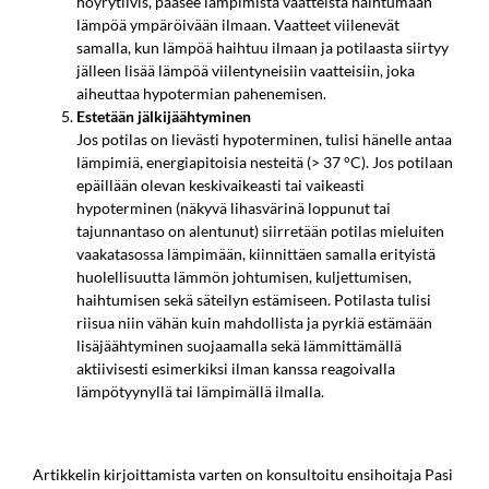
höyrytiivis, pääsee lämpimistä vaatteista haihtumaan
lämpöä ympäröivään ilmaan. Vaatteet viilenevät
samalla, kun lämpöä haihtuu ilmaan ja potilaasta siirtyy
jälleen lisää lämpöä viilentyneisiin vaatteisiin, joka
aiheuttaa hypotermian pahenemisen.
Estetään jälkijäähtyminen
Jos potilas on lievästi hypoterminen, tulisi hänelle antaa
lämpimiä, energiapitoisia nesteitä (> 37 °C). Jos potilaan
epäillään olevan keskivaikeasti tai vaikeasti
hypoterminen (näkyvä lihasvärinä loppunut tai
tajunnantaso on alentunut) siirretään potilas mieluiten
vaakatasossa lämpimään, kiinnittäen samalla erityistä
huolellisuutta lämmön johtumisen, kuljettumisen,
haihtumisen sekä säteilyn estämiseen. Potilasta tulisi
riisua niin vähän kuin mahdollista ja pyrkiä estämään
lisäjäähtyminen suojaamalla sekä lämmittämällä
aktiivisesti esimerkiksi ilman kanssa reagoivalla
lämpötyynyllä tai lämpimällä ilmalla.
Artikkelin kirjoittamista varten on konsultoitu ensihoitaja Pasi