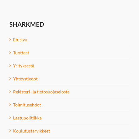
SHARKMED
Etusivu
Tuotteet
Yrityksestä
Yhteystiedot
Rekisteri- ja tietosuojaseloste
Toimitusehdot
Laatupolitiikka
Koulutustarvikkeet