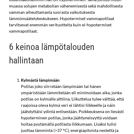
muassa solujen metabolian vähenemisestä sekä mahdollisesta
vamman aiheuttamasta suorasta vaikutuksesta
lämmönsäätelykeskukseen. Hypotermiset vammapotilaat
tarvitsevat enemmän verituotteita kuin ei-hypotermiset
vammapotilaat.
6 keinoa lämpötalouden
hallintaan
Kylmästä lämpimään
Potilas joko siirretään lämpimään tai hänen
ympäristöään lämmitetään eli minimoidaan aika, jonka
potilas on kylmälle alttiina. Liikuttelua tulee välttää, että
raajoissa oleva kylmä veri ei lähtisi liikkeelle ja näin
jäähdyttäisi ydintä entisestään. Poikkeuksena on lievästi
hypoterminen potilas, jonka jäähtyneisyyttä voidaan
hoitaa pyytämällä potilasta liikkumaan. Lisäksi tulisi
juottaa lämmintä (>37 °C), energiapitoista nestettä ja