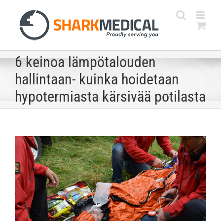
Skip
to
content
6 keinoa lämpötalouden
hallintaan- kuinka hoidetaan
hypotermiasta kärsivää potilasta
Katso
kuvaa
isompana