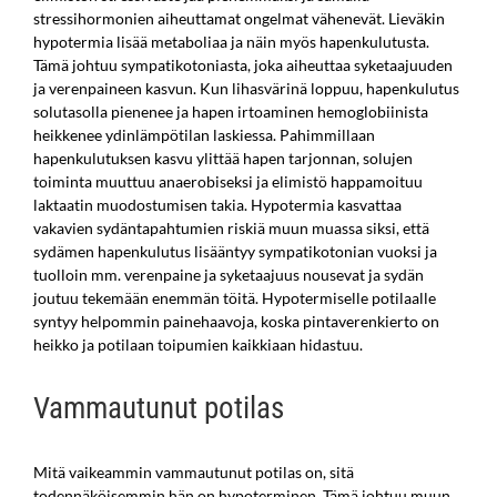
stressihormonien aiheuttamat ongelmat vähenevät. Lieväkin
hypotermia lisää metaboliaa ja näin myös hapenkulutusta.
Tämä johtuu sympatikotoniasta, joka aiheuttaa syketaajuuden
ja verenpaineen kasvun. Kun lihasvärinä loppuu, hapenkulutus
solutasolla pienenee ja hapen irtoaminen hemoglobiinista
heikkenee ydinlämpötilan laskiessa. Pahimmillaan
hapenkulutuksen kasvu ylittää hapen tarjonnan, solujen
toiminta muuttuu anaerobiseksi ja elimistö happamoituu
laktaatin muodostumisen takia. Hypotermia kasvattaa
vakavien sydäntapahtumien riskiä muun muassa siksi, että
sydämen hapenkulutus lisääntyy sympatikotonian vuoksi ja
tuolloin mm. verenpaine ja syketaajuus nousevat ja sydän
joutuu tekemään enemmän töitä. Hypotermiselle potilaalle
syntyy helpommin painehaavoja, koska pintaverenkierto on
heikko ja potilaan toipumien kaikkiaan hidastuu.
Vammautunut potilas
Mitä vaikeammin vammautunut potilas on, sitä
todennäköisemmin hän on hypoterminen. Tämä johtuu muun