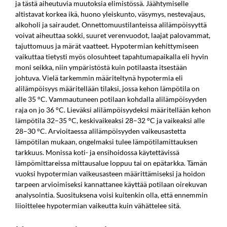
ja tästä aiheutuvia muutoksia elimistössä. Jäähtymiselle
altistavat korkea ikä, huono yleiskunto, väsymys, nestevajaus,
alkoholi ja sairaudet. Onnettomuustilanteissa alilämpöisyyttä
voivat aiheuttaa sokki, suuret verenvuodot, laajat palovammat,
tajuttomuus ja märät vaatteet. Hypotermian kehittymiseen
vaikuttaa tietysti myös olosuhteet tapahtumapaikalla eli hyvin
moni seikka, niin ympäristöstä kuin potilaasta itsestään
johtuva. Vielä tarkemmin määriteltynä hypotermia eli
alilämpöisyys määritellään tilaksi, jossa kehon lämpötila on
alle 35 °C. Vammautuneen potilaan kohdalla alilämpöisyyden
raja on jo 36 °C. Lieväksi alilämpöisyydeksi määritellään kehon
lämpötila 32–35 °C, keskivaikeaksi 28–32 °C ja vaikeaksi alle
28–30 °C. Arvioitaessa alilämpöisyyden vaikeusastetta
lämpötilan mukaan, ongelmaksi tulee lämpötilamittauksen
tarkkuus. Monissa koti- ja ensihoidossa käytettävissä
lämpömittareissa mittausalue loppuu tai on epätarkka. Tämän
vuoksi hypotermian vaikeusasteen määrittämiseksi ja hoidon
tarpeen arvioimiseksi kannattanee käyttää potilaan oirekuvan
analysointia. Suosituksena voisi kuitenkin olla, että ennemmin
liioittelee hypotermian vaikeutta kuin vähättelee sitä.