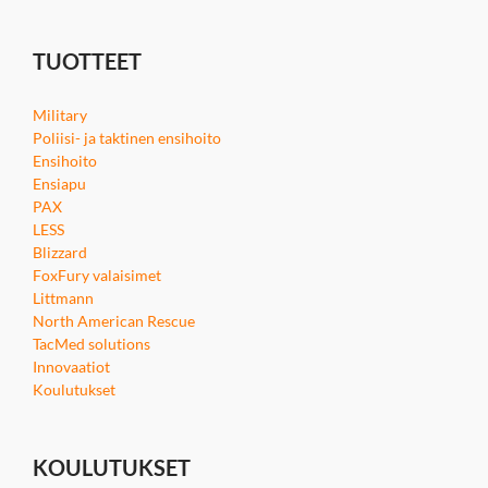
TUOTTEET
Military
Poliisi- ja taktinen ensihoito
Ensihoito
Ensiapu
PAX
LESS
Blizzard
FoxFury valaisimet
Littmann
North American Rescue
TacMed solutions
Innovaatiot
Koulutukset
KOULUTUKSET