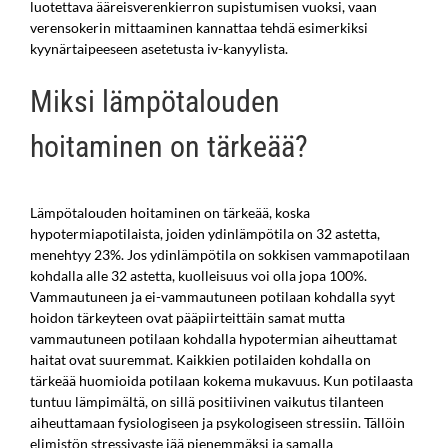
luotettava ääreisverenkierron supistumisen vuoksi, vaan
verensokerin mittaaminen kannattaa tehdä esimerkiksi
kyynärtaipeeseen asetetusta iv-kanyylista.
Miksi lämpötalouden
hoitaminen on tärkeää?
Lämpötalouden hoitaminen on tärkeää, koska
hypotermiapotilaista, joiden ydinlämpötila on 32 astetta,
menehtyy 23%. Jos ydinlämpötila on sokkisen vammapotilaan
kohdalla alle 32 astetta, kuolleisuus voi olla jopa 100%.
Vammautuneen ja ei-vammautuneen potilaan kohdalla syyt
hoidon tärkeyteen ovat pääpiirteittäin samat mutta
vammautuneen potilaan kohdalla hypotermian aiheuttamat
haitat ovat suuremmat. Kaikkien potilaiden kohdalla on
tärkeää huomioida potilaan kokema mukavuus. Kun potilaasta
tuntuu lämpimältä, on sillä positiivinen vaikutus tilanteen
aiheuttamaan fysiologiseen ja psykologiseen stressiin. Tällöin
elimistön stressivaste jää pienemmäksi ja samalla