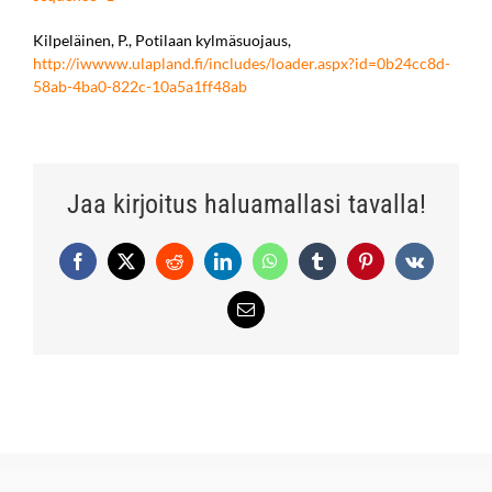
Kilpeläinen, P., Potilaan kylmäsuojaus,
http://iwwww.ulapland.fi/includes/loader.aspx?id=0b24cc8d-
58ab-4ba0-822c-10a5a1ff48ab
Jaa kirjoitus haluamallasi tavalla!
Facebook
X
Reddit
LinkedIn
WhatsApp
Tumblr
Pinterest
Vk
Sähköposti