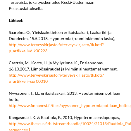
Teräväistä, joka työskentelee Keski-Uudenmaan
Pelastuslaitoksella.
Lähteet:
Saarelma O., Yleislääketieteen erikoislääkäri, Lääkärikirja
Duodecim, 15.5.2018, Hypotermia (ruumiinlämmön lasku),
http://www.terveyskirjasto.fi/terveyskirjasto/tk.koti?
p_artikkeli=dlk00223
Castrén, M., Korte, H. ja Myllyrinne, K., Ensiapuopas,
16.10.2017, Lämpösairaudet ja kylmän aiheuttamat vammat,
http://www.terveyskirjasto.fi/terveyskirjasto/tk.koti?
p_artikkeli=spr00010
Nyyssönen, T., LL, erikoislääkäri, 2013, Hypotermisen potilaan
hoito,
http://www.finnanest.fi/files/nyyssonen_hypotermiapotilaan_hoito.
Kangasmäki, K. & Rautiola, P., 2010, Hypotermia ensiapuopas,
http://www.theseus.fi/bitstream/handle/10024/21013/Rautiola_Pai
sequence=1