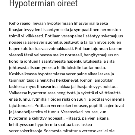
Hypotermian oireet
Keho reagoi lievään hypotermiaan lihasvärinällä sekä
lihasjäntevyyden lisääntymisellä ja sympaattinen hermoston
toimii ylivilkkaasti. Potilaan verenpaine lisääntyy, syketaajuus
nousee ja ääreisverisuonet supistuvat ja tällöin myös solujen
hapenkulutus kasvaa voimakkaasti. Potilaan tajunnan taso on
yleensä tässä vaiheessa melko normaali, hengitystaajuus on
koholla johtuen lisääntyneestä hapenkulutuksesta ja siitä
johtuvasta lisääntyneestä hiilidioksidin tuotannosta.
Keskivaikeassa hypotermiassa verenpaine alkaa laskea ja
tajunnan taso ja hengitys heikkenevät. Kehon lämpötilan
laskiessa myös lihasvärinä lakkaa ja lihasjäntevyys poistuu.
Vaikeassa hypotermiassa hengitystä ja sykettä ei välttämättä
enää tunnu, rytmihäiriöiden riski on suuri ja potilas voi mennä
tajuttomaksi. Potilaan verensokeri nousee, pupillit laajentuvat
ja jänneheijasteita ei tunnu. Verensokeri nousee, kun
hypotermia kehittyy nopeasti. Hitaasti, päivien aikana,
kehittyessään hypotermia saattaa taas laskea
verensokeritasoja. Sormesta mitattuna verensokeri ei ole