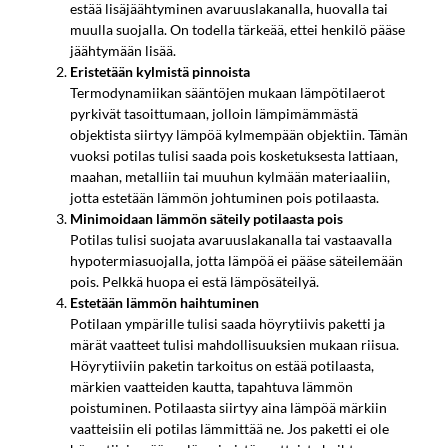
estää lisäjäähtyminen avaruuslakanalla, huovalla tai
muulla suojalla. On todella tärkeää, ettei henkilö pääse
jäähtymään lisää.
Eristetään kylmistä pinnoista
Termodynamiikan sääntöjen mukaan lämpötilaerot
pyrkivät tasoittumaan, jolloin lämpimämmästä
objektista siirtyy lämpöä kylmempään objektiin. Tämän
vuoksi potilas tulisi saada pois kosketuksesta lattiaan,
maahan, metalliin tai muuhun kylmään materiaaliin,
jotta estetään lämmön johtuminen pois potilaasta.
Minimoidaan lämmön säteily potilaasta pois
Potilas tulisi suojata avaruuslakanalla tai vastaavalla
hypotermiasuojalla, jotta lämpöä ei pääse säteilemään
pois. Pelkkä huopa ei estä lämpösäteilyä.
Estetään lämmön haihtuminen
Potilaan ympärille tulisi saada höyrytiivis paketti ja
märät vaatteet tulisi mahdollisuuksien mukaan riisua.
Höyrytiiviin paketin tarkoitus on estää potilaasta,
märkien vaatteiden kautta, tapahtuva lämmön
poistuminen. Potilaasta siirtyy aina lämpöä märkiin
vaatteisiin eli potilas lämmittää ne. Jos paketti ei ole