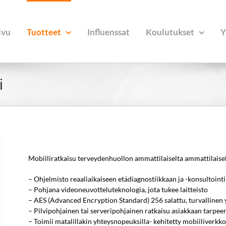
ivu
Tuotteet
Influenssat
Koulutukset
Y
i
Mobiiliratkaisu terveydenhuollon ammattilaiselta ammattilaisel
– Ohjelmisto reaaliaikaiseen etädiagnostiikkaan ja -konsultointi
– Pohjana videoneuvotteluteknologia, jota tukee laitteisto
– AES (Advanced Encryption Standard) 256 salattu, turvallinen 
– Pilvipohjainen tai serveripohjainen ratkaisu asiakkaan tarpe
– Toimii matalillakin yhteysnopeuksilla- kehitetty mobiiliverkkoon