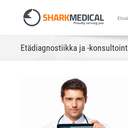
Skip
to
content
Etus
Etädiagnostiikka ja -konsultoint