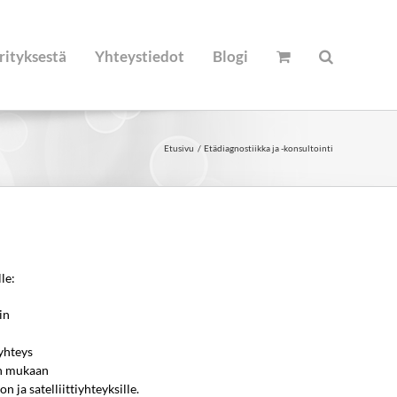
rityksestä
Yhteystiedot
Blogi
Etusivu
Etädiagnostiikka ja -konsultointi
le:
in
yhteys
en mukaan
 ja satelliittiyhteyksille.