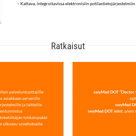
– Kattava, integroitavissa elektronisiin potilastietojärjestelmii
Ratkaisut
llon palveluntuottajille
swyMed DOT “Doctor O
s asiakkaan serverille
opt
jestelmille ja laitteille
swyMed D
eentunnistus
swyMed DOT mini
: pieni
tokehittäjän työkalupakki
n ulkoasu sovellukselle