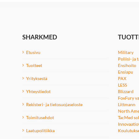
SHARKMED
TUOTT
Etusivu
Military
Poliisi- ja
Tuotteet
Ensihoito
Ensiapu
Yrityksestä
PAX
LESS
Yhteystiedot
Blizzard
FoxFury va
Rekisteri- ja tietosuojaseloste
Littmann
North Ame
Toimitusehdot
TacMed sol
Innovaatio
Laatupolitiikka
Koulutuks