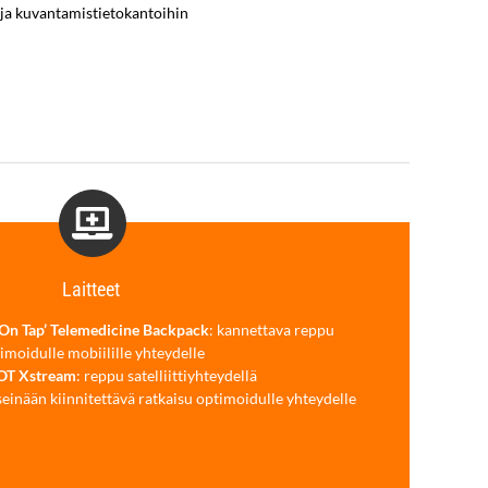
n ja kuvantamistietokantoihin
Laitteet
n Tap’ Telemedicine Backpack
: kannettava reppu
imoidulle mobiilille yhteydelle
OT Xstream
: reppu satelliittiyhteydellä
 seinään kiinnitettävä ratkaisu optimoidulle yhteydelle