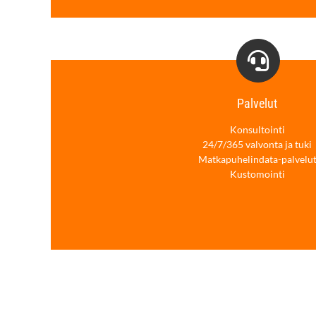
Palvelut
Konsultointi
24/7/365 valvonta ja tuki
Matkapuhelindata-palvelu
Kustomointi