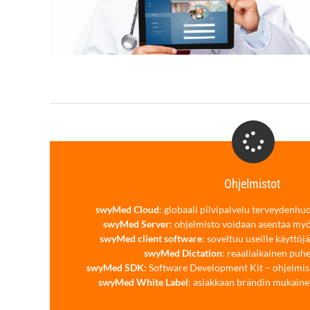
Ohjelmistot
swyMed Cloud
: globaali pilvipalvelu terveydenhuo
swyMed Server
: ohjelmisto voidaan asentaa myö
swyMed client software
: soveltuu useille käyttöjär
swyMed Dictation
: reaaliaikainen puh
swyMed SDK
: Software Development Kit – ohjelmis
swyMed White Label
: asiakkaan brändin mukaine