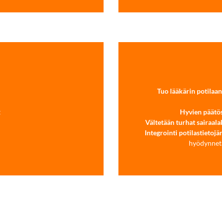
Tuo lääkärin potilaan
t
Hyvien päätö
Vältetään turhat sairaal
Integrointi potilastietojä
hyödynnet