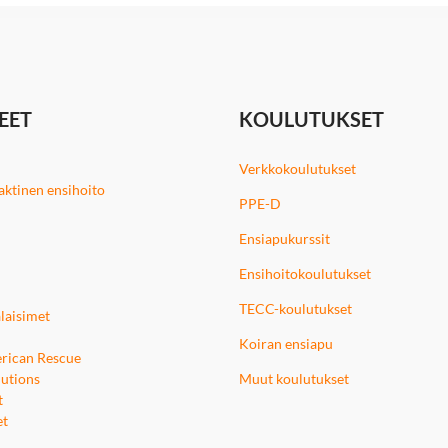
EET
KOULUTUKSET
Verkkokoulutukset
 taktinen ensihoito
PPE-D
Ensiapukurssit
Ensihoitokoulutukset
TECC-koulutukset
laisimet
Koiran ensiapu
rican Rescue
utions
Muut koulutukset
t
et