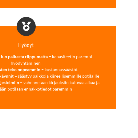
Hyödyt
 luo paikasta riippumatta
= kapasiteetin parempi
hyödyntäminen
sten teko nopeammin
= kustannussäästöt
akäynnit
= säästyy paikkoja kiireellisemmille potilaille
rjestelmiin
= vähennetään kirjauksiin kuluvaa aikaa ja
ään potilaan ennakkotiedot paremmin