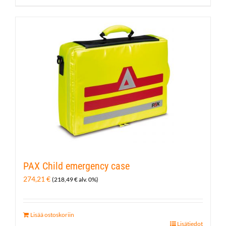
PAX Child emergency case
274,21
€
(
218,49
€
alv. 0%)
Lisää ostoskoriin
Lisätiedot