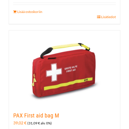
Lisää ostoskoriin
Lisätiedot
PAX First aid bag M
39,02
€
(
31,09
€
alv. 0%)