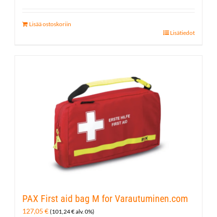
Lisää ostoskoriin
Lisätiedot
PAX First aid bag M for Varautuminen.com
127,05
€
(
101,24
€
alv. 0%)