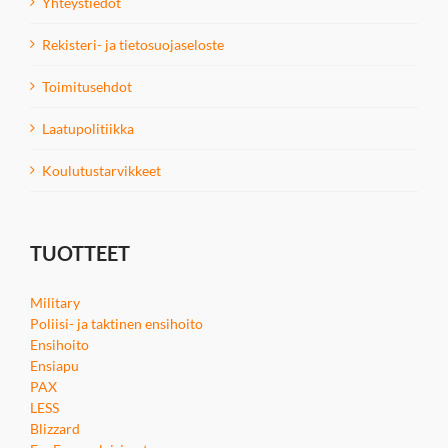
Yhteystiedot
Rekisteri- ja tietosuojaseloste
Toimitusehdot
Laatupolitiikka
Koulutustarvikkeet
TUOTTEET
Military
Poliisi- ja taktinen ensihoito
Ensihoito
Ensiapu
PAX
LESS
Blizzard