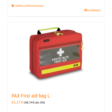
Valitse vaihtoehdoista
Tällä
Lisätiedot
tuotteella
on
useampi
muunnelma.
Voit
tehdä
valinnat
tuotteen
sivulla.
PAX First aid bag L
61,17
€
(
48,74
€
alv. 0%)