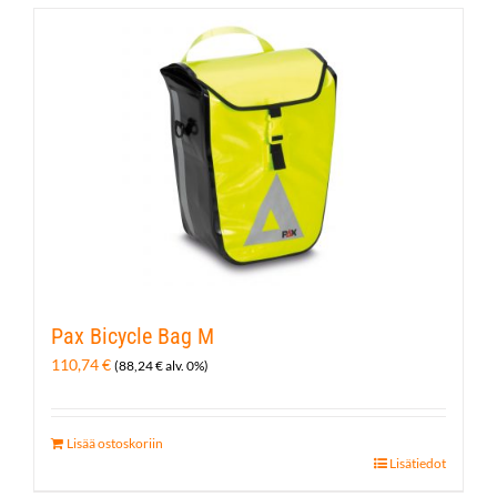
Pax Bicycle Bag M
110,74
€
(
88,24
€
alv. 0%)
Lisää ostoskoriin
Lisätiedot