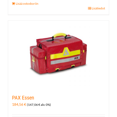
Lisää ostoskoriin
Lisätiedot
PAX Essen
184,56
€
(
147,06
€
alv. 0%)