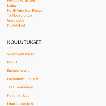
FoxFury valaisimet
Littmann
North American Rescue
TacMed solutions
Innovaatiot
Koulutukset
KOULUTUKSET
Verkkokoulutukset
PPE-D
Ensiapukurssit
Ensihoitokoulutukset
TECC-koulutukset
Koiran ensiapu
Muut koulutukset