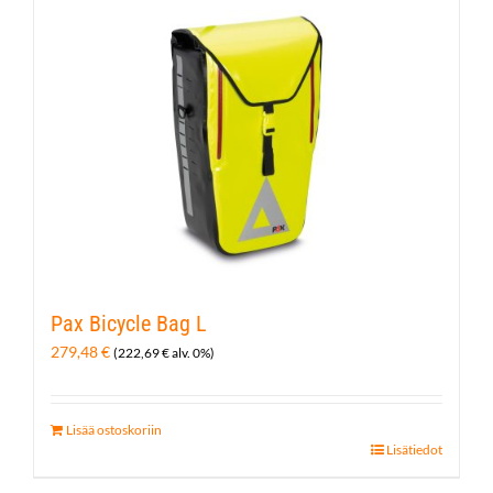
Pax Bicycle Bag L
279,48
€
(
222,69
€
alv. 0%)
Lisää ostoskoriin
Lisätiedot