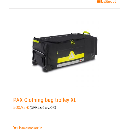
Tällä
Lisätiedot
tuotteella
on
useampi
muunnelma.
Voit
tehdä
valinnat
tuotteen
sivulla.
PAX Clothing bag trolley XL
500,95
€
(
399,16
€
alv. 0%)
Lisää ostoskoriin