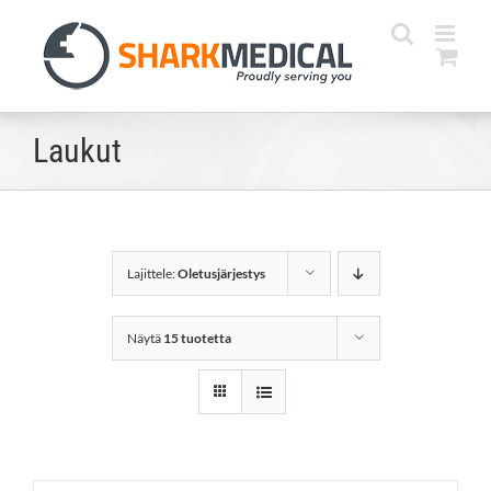
Skip
to
content
Laukut
Lajittele:
Oletusjärjestys
Näytä
15 tuotetta