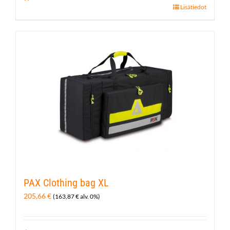
Lisätiedot
PAX Clothing bag XL
205,66
€
(
163,87
€
alv. 0%)