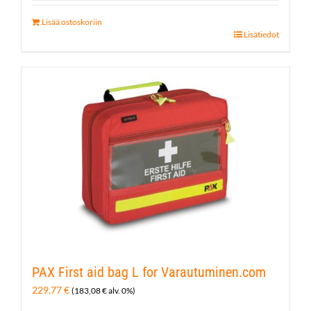
Lisää ostoskoriin
Lisätiedot
PAX First aid bag L for Varautuminen.com
229,77
€
(
183,08
€
alv. 0%)