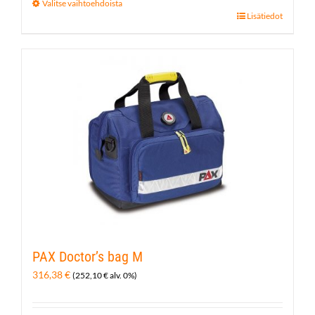
Valitse vaihtoehdoista
Tällä
Lisätiedot
tuotteella
on
useampi
muunnelma.
Voit
tehdä
valinnat
tuotteen
sivulla.
PAX Doctor’s bag M
316,38
€
(
252,10
€
alv. 0%)