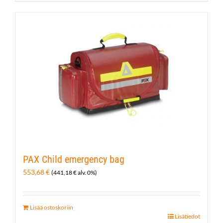
PAX Child emergency bag
553,68
€
(
441,18
€
alv. 0%)
Lisää ostoskoriin
Lisätiedot