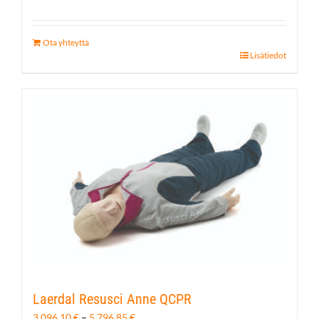
Ota yhteyttä
Lisätiedot
Laerdal Resusci Anne QCPR
Hintaluokka:
3 096,10
€
–
5 796,85
€