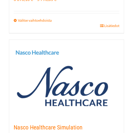
3
096,10 €
-
Valitse vaihtoehdoista
5
Tällä
Lisätiedot
796,85 €
tuotteella
on
useampi
muunnelma.
Voit
tehdä
valinnat
tuotteen
sivulla.
Nasco Healthcare Simulation