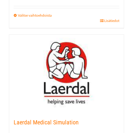
420,43 €
-
2
Valitse vaihtoehdoista
238,92 €
Tällä
Lisätiedot
tuotteella
on
useampi
muunnelma.
Voit
tehdä
valinnat
tuotteen
sivulla.
Laerdal Medical Simulation