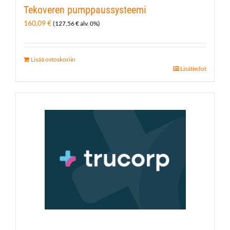
Tekoveren pumppaussysteemi
160,09
€
(
127,56
€
alv. 0%)
Lisää ostoskoriin
Lisätiedot