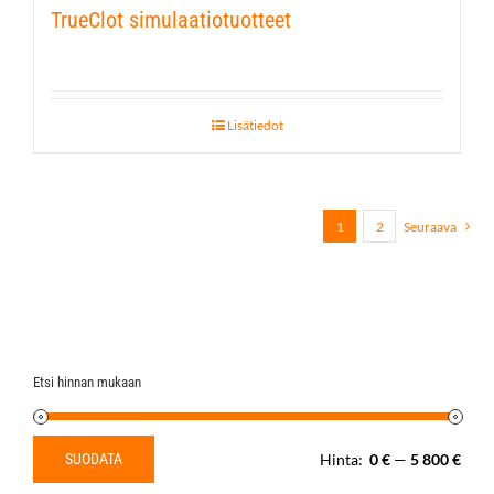
TrueClot simulaatiotuotteet
Lisätiedot
1
2
Seuraava
Etsi hinnan mukaan
SUODATA
Hinta:
0 €
—
5 800 €
Minimihinta
Maksimihinta