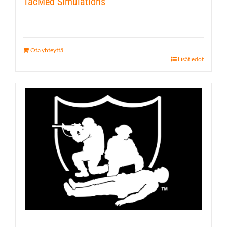
TacMed Simulations
Ota yhteyttä
Lisätiedot