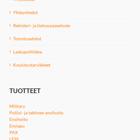
Yhteystiedot
Rekisteri- ja tietosuojaseloste
Toimitusehdot
Laatupolitiikka
Koulutustarvikkeet
TUOTTEET
Military
Poliisi- ja taktinen ensihoito
Ensihoito
Ensiapu
PAX
LESS