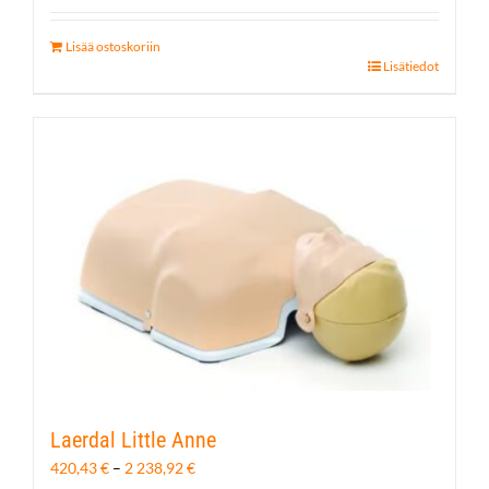
Lisää ostoskoriin
Lisätiedot
Laerdal Little Anne
Hintaluokka:
420,43
€
–
2 238,92
€