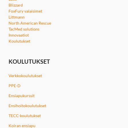
Blizzard
FoxFury valaisimet
Littmann
North American Rescue
TacMed solutions
Innovaatiot
Koulutukset
KOULUTUKSET
Verkkokoulutukset
PPE-D
Ensiapukurssit
Ensihoitokoulutukset
TECC-koulutukset
Koiran ensiapu