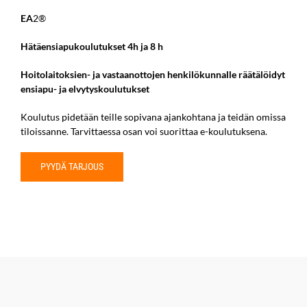
EA
2®
Hätäensiapukoulutukset
4h ja 8 h
Hoitolaitoksien- ja vastaanottojen henkilökunnalle räätälöidyt
ensiapu- ja elvytyskoulutukset
Koulutus pidetään teille sopivana ajankohtana ja teidän omissa
tiloissanne. Tarvittaessa osan voi suorittaa e-koulutuksena.
PYYDÄ TARJOUS