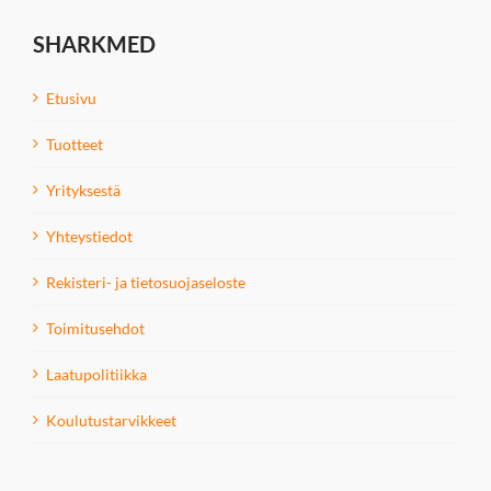
SHARKMED
Etusivu
Tuotteet
Yrityksestä
Yhteystiedot
Rekisteri- ja tietosuojaseloste
Toimitusehdot
Laatupolitiikka
Koulutustarvikkeet