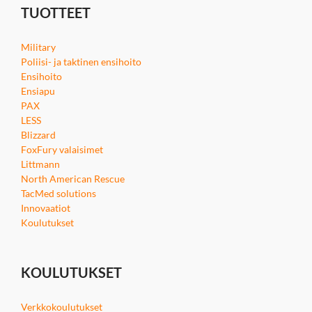
TUOTTEET
Military
Poliisi- ja taktinen ensihoito
Ensihoito
Ensiapu
PAX
LESS
Blizzard
FoxFury valaisimet
Littmann
North American Rescue
TacMed solutions
Innovaatiot
Koulutukset
KOULUTUKSET
Verkkokoulutukset