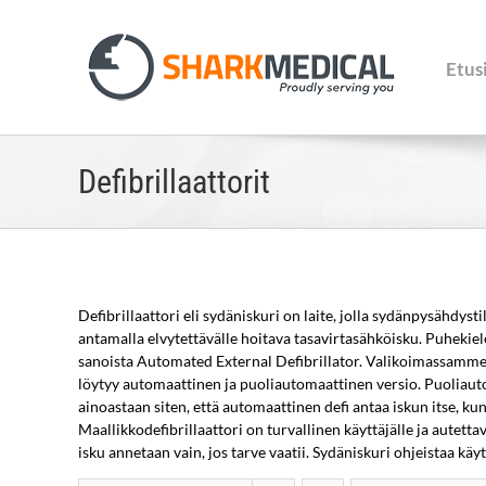
Skip
to
content
Etus
Defibrillaattorit
Defibrillaattori eli sydäniskuri on laite, jolla sydänpysähdy
antamalla elvytettävälle hoitava tasavirtasähköisku. Puhekiele
sanoista Automated External Defibrillator. Valikoimassamme o
löytyy automaattinen ja puoliautomaattinen versio. Puoliautom
ainoastaan siten, että automaattinen defi antaa iskun itse, k
Maallikkodefibrillaattori on turvallinen käyttäjälle ja autett
isku annetaan vain, jos tarve vaatii. Sydäniskuri ohjeistaa käy