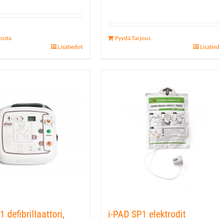
oista
Pyydä Tarjous
Lisätiedot
Lisätie
.
 defibrillaattori,
i-PAD SP1 elektrodit