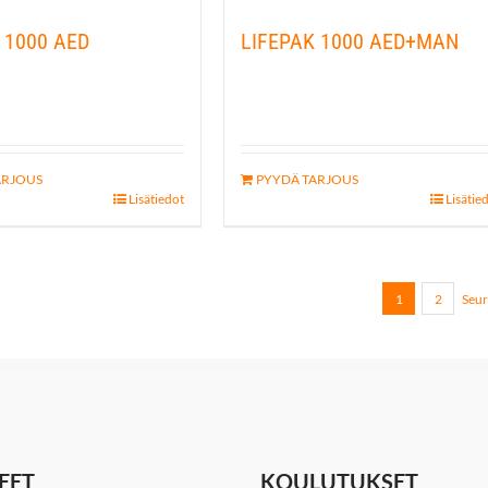
 1000 AED
LIFEPAK 1000 AED+MAN
ARJOUS
PYYDÄ TARJOUS
Lisätiedot
Lisätie
1
2
Seur
EET
KOULUTUKSET