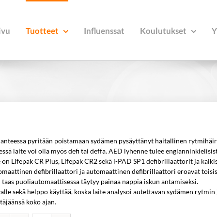
ivu
Tuotteet
Influenssat
Koulutukset
Y
stilanteessa pyritään poistamaan sydämen pysäyttänyt haitallinen rytmihäir
ssä laite voi olla myös defi tai deffa. AED lyhenne tulee englanninkielisis
n Lifepak CR Plus, Lifepak CR2 sekä i-PAD SP1 defibrillaattorit ja kaiki
aattinen defibrillaattori ja automaattinen defibrillaattori eroavat toisi
un taas puoliautomaattisessa täytyy painaa nappia iskun antamiseksi.
avalle sekä helppo käyttää, koska laite analysoi autettavan sydämen rytmin 
ttäjäänsä koko ajan.