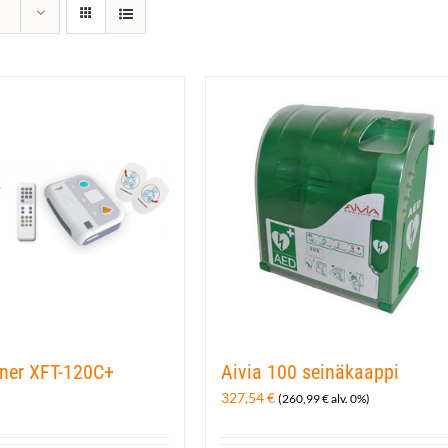
iner XFT-120C+
Aivia 100 seinäkaappi
327,54
€
(
260,99
€
alv. 0%)