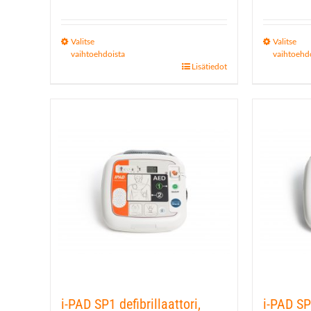
Valitse
Valitse
vaihtoehdoista
vaihtoehd
Tällä
Lisätiedot
Tällä
tuotteella
tuotteella
on
on
useampi
useampi
muunnelma.
muunnelma
Voit
Voit
tehdä
tehdä
valinnat
valinnat
tuotteen
tuotteen
sivulla.
sivulla.
i-PAD SP1 defibrillaattori,
i-PAD SP1