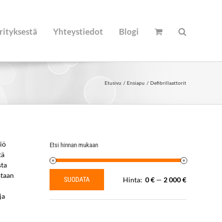
rityksestä
Yhteystiedot
Blogi
Etusivu
Ensiapu
Defibrillaattorit
iö
Etsi hinnan mukaan
tä
sta
staan
SUODATA
Hinta:
0 €
—
2 000 €
Minimihinta
Maksimihinta
ja