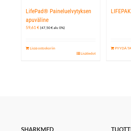
LifePad® Paineluelvytyksen
LIFEPAK
apuväline
59,61
€
(
47,50
€
alv. 0%)
Lisää ostoskoriin
PYYDÄ T
Lisätiedot
SHARKMED
TUOTT