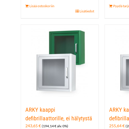
Lisää ostoskoriin
Pyydä tarj
Lisätiedot
ARKY kaappi
ARKY ka
defibrillaattorille, ei hälytystä
defibrill
243,65
€
255,64
€
(
194,14
€
alv. 0%)
(
2