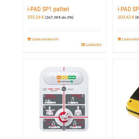
i-PAD SP1 patteri
i-PAD SP
335,56
€
103,42
€
(
267,38
€
alv. 0%)
(
8
Lisää ostoskoriin
Lisää osto
Lisätiedot