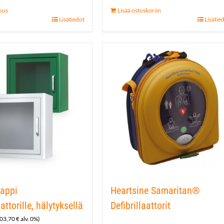
ous
Lisää ostoskoriin
Lisätiedot
Lisätie
appi
Heartsine Samaritan®
aattorille, hälytyksellä
Defibrillaattorit
03,70
€
alv. 0%)