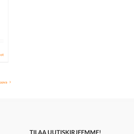
dot
aava
TILAA UUTISKIRJEEMME!