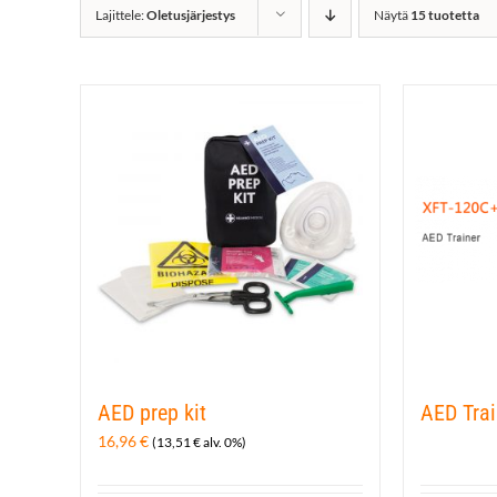
Lajittele:
Oletusjärjestys
Näytä
15 tuotetta
AED prep kit
AED Tra
16,96
€
(
13,51
€
alv. 0%)