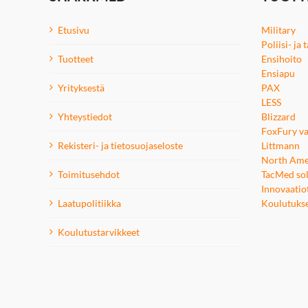
Etusivu
Military
Poliisi- ja
Tuotteet
Ensihoito
Ensiapu
Yrityksestä
PAX
LESS
Yhteystiedot
Blizzard
FoxFury va
Rekisteri- ja tietosuojaseloste
Littmann
North Ame
Toimitusehdot
TacMed sol
Innovaatio
Laatupolitiikka
Koulutuks
Koulutustarvikkeet