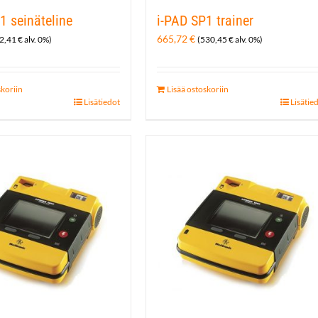
1 seinäteline
i-PAD SP1 trainer
665,72
€
2,41
€
alv. 0%)
(
530,45
€
alv. 0%)
skoriin
Lisää ostoskoriin
Lisätiedot
Lisätie