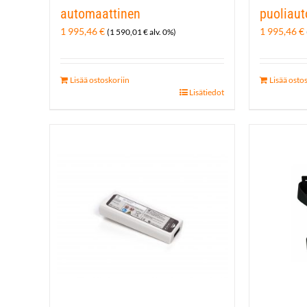
automaattinen
puoliau
1 995,46
€
1 995,46
€
(
1 590,01
€
alv. 0%)
Lisää ostoskoriin
Lisää osto
Lisätiedot