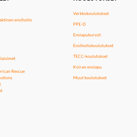
Verkkokoulutukset
 taktinen ensihoito
PPE-D
Ensiapukurssit
Ensihoitokoulutukset
TECC-koulutukset
laisimet
Koiran ensiapu
rican Rescue
utions
Muut koulutukset
t
et