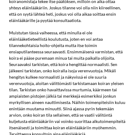
koiranomistaja tekee itse päätöksen, milloin on aika ottaa
yhteys eläinlääkäriin. Joskus tilanne voi olla niin kiireellinen,
että on syytä lähteä heti, joskus voi olla aikaa soittaa ensin
eläinlääkärille ja pyytää konsultaatiota.
Muistutan tässä vaiheessa, että minulla ei ole
eläinlääketieteellistä koulutusta, joten en voi antaa
tilannekohtaisia hoito-ohjeita mutta itse toimin
ensiaputilanteessa seuraavasti. Ensimmäisenä varmistan, että
koira ei pääse puremaan minua tai muita paikalla olijoita.
Seuraavaksi tarkistan, että koira hengittää normaalisti. Sen
jälkeeni tarkistan, onko koiralla isoja verenvuotoja. Mikäli
hengitys kulkee normaalisti ja näkyvissä ei ole suuria
verenvuotoja, aloitan välittömästi tarkistamaan koiran yleisen
tilan. Tarkistan onko havaittavissa murtumia, käärmeen tai
ampiaisten pistojen jälkiä tai merkkejä esimerkiksi jonkun
myrkyllisen aineen nauttimisesta. Näihin toimenpiteisiin kuluu
enintään muutama minuutti. Siinä ajassa pyrin tekemään
arvion, onko koiran tila sellainen, että se vaatii välitöntä
kuljetusta eläinlääkäriin vai voinko suorittaa alkutoimenpiteitä
itsenäisesti ja toimittaa koiran eläinlääkäriin myöhemmin.
Tarvittaessa konsultoin aina eläinlääkäriä.