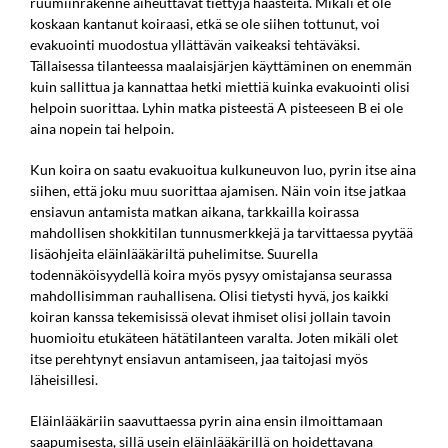
ruumiinrakenne aiheuttavat tiettyjä haasteita. Mikäli et ole
koskaan kantanut koiraasi, etkä se ole siihen tottunut, voi
evakuointi muodostua yllättävän vaikeaksi tehtäväksi.
Tällaisessa tilanteessa maalaisjärjen käyttäminen on enemmän
kuin sallittua ja kannattaa hetki miettiä kuinka evakuointi olisi
helpoin suorittaa. Lyhin matka pisteestä A pisteeseen B ei ole
aina nopein tai helpoin.
Kun koira on saatu evakuoitua kulkuneuvon luo, pyrin itse aina
siihen, että joku muu suorittaa ajamisen. Näin voin itse jatkaa
ensiavun antamista matkan aikana, tarkkailla koirassa
mahdollisen shokkitilan tunnusmerkkejä ja tarvittaessa pyytää
lisäohjeita eläinlääkäriltä puhelimitse. Suurella
todennäköisyydellä koira myös pysyy omistajansa seurassa
mahdollisimman rauhallisena. Olisi tietysti hyvä, jos kaikki
koiran kanssa tekemisissä olevat ihmiset olisi jollain tavoin
huomioitu etukäteen hätätilanteen varalta. Joten mikäli olet
itse perehtynyt ensiavun antamiseen, jaa taitojasi myös
läheisillesi.
Eläinlääkäriin saavuttaessa pyrin aina ensin ilmoittamaan
saapumisesta, sillä usein eläinlääkärillä on hoidettavana