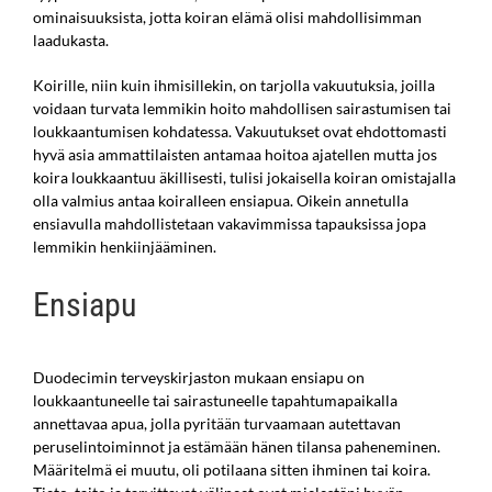
ominaisuuksista, jotta koiran elämä olisi mahdollisimman
laadukasta.
Koirille, niin kuin ihmisillekin, on tarjolla vakuutuksia, joilla
voidaan turvata lemmikin hoito mahdollisen sairastumisen tai
loukkaantumisen kohdatessa. Vakuutukset ovat ehdottomasti
hyvä asia ammattilaisten antamaa hoitoa ajatellen mutta jos
koira loukkaantuu äkillisesti, tulisi jokaisella koiran omistajalla
olla valmius antaa koiralleen ensiapua. Oikein annetulla
ensiavulla mahdollistetaan vakavimmissa tapauksissa jopa
lemmikin henkiinjääminen.
Ensiapu
Duodecimin terveyskirjaston mukaan ensiapu on
loukkaantuneelle tai sairastuneelle tapahtumapaikalla
annettavaa apua, jolla pyritään turvaamaan autettavan
peruselintoiminnot ja estämään hänen tilansa paheneminen.
Määritelmä ei muutu, oli potilaana sitten ihminen tai koira.