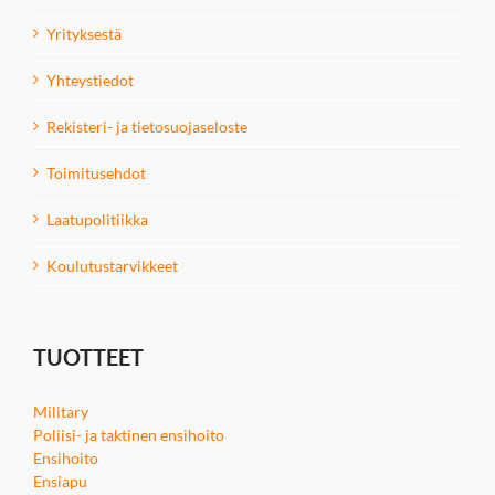
Yrityksestä
Yhteystiedot
Rekisteri- ja tietosuojaseloste
Toimitusehdot
Laatupolitiikka
Koulutustarvikkeet
TUOTTEET
Military
Poliisi- ja taktinen ensihoito
Ensihoito
Ensiapu