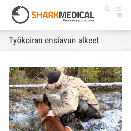
Skip
to
content
Työkoiran ensiavun alkeet
Katso
kuvaa
isompana