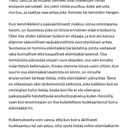
Tieto, taito ja tarvittavat välineet ovat mielestäni hyvän
ensiavun perusteet. Jos jokin niistä puuttuu, koko perusta
murtuu, ja saattaa vaarantaa joko ihmisen tai lemmikin hengen.
Kun lemmikkikoira pääsääntöisesti nukkuu yönsä omistajansa
tavoin, on Suomessa joka yö töissä erinäinen määrä työkoiria.
Olen itse yhden tällaisen työkoiran ohjaaja, ja koirani kanssa
elämme säännöllisen epäsäännöllistä vuorotyöläisen arkea.
Suomessa on toimiva eläinlääkärijärjestelmä, joista vastaavat
sekä kunnalliset että kaupalliset eläinlääkäriasemat. Osa
toimijoista päivystää ympäri vuorokauden, osa vain ennalta
määritetyin kellonajoin. Koska olemme töissä usein silloin, kun
suurin osa eläinlääkäriasemista on kiinni, on minulle
ensiarvoisen tärkeää tietää, mikä eläinlääkäri päivystää. Tämä
on oikeastaan yksi tärkeimmistä seikoista, joka kaikkien koiran
omistajien tulisi tietää, koska koirille ei ole olemassa
paikanpäälle hälytettävää ensihoitopalvelua kuten ihmisillä,
vaan koiranomistajan on itse kuljetettava loukkaantunut koira
eläinlääkäriin.
Kokemuksesta voin sanoa, että kun koira äkillisesti
loukkaantuu tai sairastuu, olisi syytä tietää mihin eläinlääkäriin