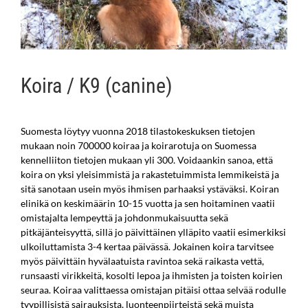
Koira / K9 (canine)
Suomesta löytyy vuonna 2018 tilastokeskuksen tietojen
mukaan noin 700000 koiraa ja koirarotuja on Suomessa
kennelliiton tietojen mukaan yli 300. Voidaankin sanoa, että
koira on yksi yleisimmistä ja rakastetuimmista lemmikeistä ja
sitä sanotaan usein myös ihmisen parhaaksi ystäväksi. Koiran
elinikä on keskimäärin 10-15 vuotta ja sen hoitaminen vaatii
omistajalta lempeyttä ja johdonmukaisuutta sekä
pitkäjänteisyyttä, sillä jo päivittäinen ylläpito vaatii esimerkiksi
ulkoiluttamista 3-4 kertaa päivässä. Jokainen koira tarvitsee
myös päivittäin hyvälaatuista ravintoa sekä raikasta vettä,
runsaasti virikkeitä, kosolti lepoa ja ihmisten ja toisten koirien
seuraa. Koiraa valittaessa omistajan pitäisi ottaa selvää rodulle
tyypillisistä sairauksista, luonteenpiirteistä sekä muista