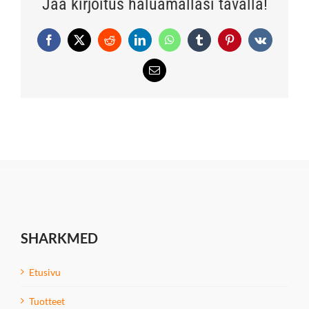
Jaa kirjoitus haluamallasi tavalla!
Facebook
X
Reddit
LinkedIn
WhatsApp
Tumblr
Pinterest
Vk
Sähköposti
SHARKMED
Etusivu
Tuotteet