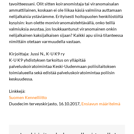
tavoitteessani. Olit sitten koiranomistaja tai viranomaisalan
ammattilainen, koskaan ei ole liikaa käsiä valmiina auttamaan
nelijalkaisia ystäviämme. Erityisesti hoitopuolen henkilöstöltä
kysyisin: kun olette moniviranomaistehtävällä, onko teillä
valmiuksia avustaa, jos loukkaantunut viranomainen onkin
nelijalkainen kaksijalkaisen sijaan? Kaikki apu siinä tilanteessa
nimittäin otetaan varmuudella vastaan.
Kirjoittaja: Jussi N., K-U K9 ry
K-U K9 yhdistyksen tarkoitus on ylläpitää
palveluskoiratoimintaa Keski-Uudenmaan poliisilaitoksen
toimialueella sekä edistää palveluskoiratoimintaa poliisin
keskuudessa.
Linkkejä:
Suomen Kennelliitto
Duodecim terveyskirjasto, 16.10.2017,
Ensiavun määritelmä