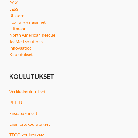
PAX
LESS
Blizzard
FoxFury valaisimet
Littmann
North American Rescue
TacMed solutions
Innovaatiot
Koulutukset
KOULUTUKSET
Verkkokoulutukset
PPE-D
Ensiapukurssit
Ensihoitokoulutukset
TECC-koulutukset