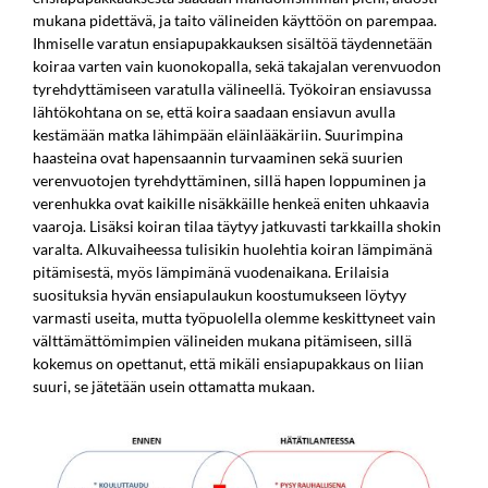
mukana pidettävä, ja taito välineiden käyttöön on parempaa.
Ihmiselle varatun ensiapupakkauksen sisältöä täydennetään
koiraa varten vain kuonokopalla, sekä takajalan verenvuodon
tyrehdyttämiseen varatulla välineellä. Työkoiran ensiavussa
lähtökohtana on se, että koira saadaan ensiavun avulla
kestämään matka lähimpään eläinlääkäriin. Suurimpina
haasteina ovat hapensaannin turvaaminen sekä suurien
verenvuotojen tyrehdyttäminen, sillä hapen loppuminen ja
verenhukka ovat kaikille nisäkkäille henkeä eniten uhkaavia
vaaroja. Lisäksi koiran tilaa täytyy jatkuvasti tarkkailla shokin
varalta. Alkuvaiheessa tulisikin huolehtia koiran lämpimänä
pitämisestä, myös lämpimänä vuodenaikana. Erilaisia
suosituksia hyvän ensiapulaukun koostumukseen löytyy
varmasti useita, mutta työpuolella olemme keskittyneet vain
välttämättömimpien välineiden mukana pitämiseen, sillä
kokemus on opettanut, että mikäli ensiapupakkaus on liian
suuri, se jätetään usein ottamatta mukaan.