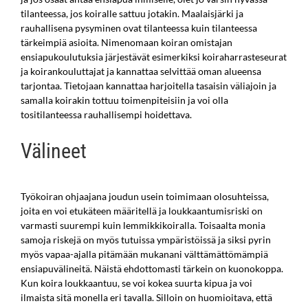
tilanteessa, jos koiralle sattuu jotakin. Maalaisjärki ja
rauhallisena pysyminen ovat tilanteessa kuin tilanteessa
tärkeimpiä asioita. Nimenomaan koiran omistajan
ensiapukoulutuksia järjestävät esimerkiksi koiraharrasteseurat
ja koirankouluttajat ja kannattaa selvittää oman alueensa
tarjontaa. Tietojaan kannattaa harjoitella tasaisin väliajoin ja
samalla koirakin tottuu toimenpiteisiin ja voi olla
tositilanteessa rauhallisempi hoidettava.
Välineet
Työkoiran ohjaajana joudun usein toimimaan olosuhteissa,
joita en voi etukäteen määritellä ja loukkaantumisriski on
varmasti suurempi kuin lemmikkikoiralla. Toisaalta monia
samoja riskejä on myös tutuissa ympäristöissä ja siksi pyrin
myös vapaa-ajalla pitämään mukanani välttämättömämpiä
ensiapuvälineitä. Näistä ehdottomasti tärkein on kuonokoppa.
Kun koira loukkaantuu, se voi kokea suurta kipua ja voi
ilmaista sitä monella eri tavalla. Silloin on huomioitava, että