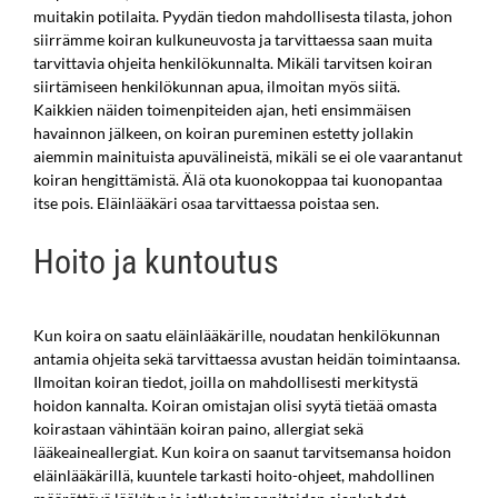
muitakin potilaita. Pyydän tiedon mahdollisesta tilasta, johon
siirrämme koiran kulkuneuvosta ja tarvittaessa saan muita
tarvittavia ohjeita henkilökunnalta. Mikäli tarvitsen koiran
siirtämiseen henkilökunnan apua, ilmoitan myös siitä.
Kaikkien näiden toimenpiteiden ajan, heti ensimmäisen
havainnon jälkeen, on koiran pureminen estetty jollakin
aiemmin mainituista apuvälineistä, mikäli se ei ole vaarantanut
koiran hengittämistä. Älä ota kuonokoppaa tai kuonopantaa
itse pois. Eläinlääkäri osaa tarvittaessa poistaa sen.
Hoito ja kuntoutus
Kun koira on saatu eläinlääkärille, noudatan henkilökunnan
antamia ohjeita sekä tarvittaessa avustan heidän toimintaansa.
Ilmoitan koiran tiedot, joilla on mahdollisesti merkitystä
hoidon kannalta. Koiran omistajan olisi syytä tietää omasta
koirastaan vähintään koiran paino, allergiat sekä
lääkeaineallergiat. Kun koira on saanut tarvitsemansa hoidon
eläinlääkärillä, kuuntele tarkasti hoito-ohjeet, mahdollinen