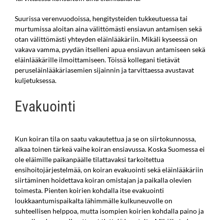
Suurissa verenvuodoissa, hengitysteiden tukkeutuessa tai
murtumissa aloitan aina välittömästi ensiavun antamisen sekä
otan välittömästi yhteyden eläinlääkäriin. Mikäli kyseessä on
vakava vamma, pyydän itselleni apua ensiavun antamiseen sekä
eläinlääkärille ilmoittamiseen. Töissä kollegani tietävät
peruseläinlääkäriasemien sijainnin ja tarvittaessa avustavat
kuljetuksessa.
Evakuointi
Kun koiran tila on saatu vakautettua ja se on siirtokunnossa,
alkaa toinen tärkeä vaihe koiran ensiavussa. Koska Suomessa ei
ole eläimille paikanpäälle tilattavaksi tarkoitettua
ensihoitojärjestelmää, on koiran evakuointi sekä eläinlääkäriin
siirtäminen hoidettava koiran omistajan ja paikalla olevien
toimesta. Pienten koirien kohdalla itse evakuointi
loukkaantumispaikalta lähimmälle kulkuneuvolle on
suhteellisen helppoa, mutta isompien koirien kohdalla paino ja