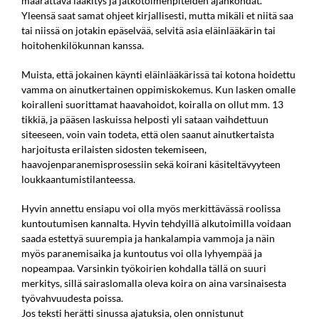
määrättävä lääkitys ja jatkotoimenpiteiden ajankohdat.
Yleensä saat samat ohjeet kirjallisesti, mutta mikäli et niitä saa
tai niissä on jotakin epäselvää, selvitä asia eläinlääkärin tai
hoitohenkilökunnan kanssa.
Muista, että jokainen käynti eläinlääkärissä tai kotona hoidettu
vamma on ainutkertainen oppimiskokemus. Kun lasken omalle
koiralleni suorittamat haavahoidot, koiralla on ollut mm. 13
tikkiä, ja pääsen laskuissa helposti yli sataan vaihdettuun
siteeseen, voin vain todeta, että olen saanut ainutkertaista
harjoitusta erilaisten sidosten tekemiseen,
haavojenparanemisprosessiin sekä koirani käsiteltävyyteen
loukkaantumistilanteessa.
Hyvin annettu ensiapu voi olla myös merkittävässä roolissa
kuntoutumisen kannalta. Hyvin tehdyillä alkutoimilla voidaan
saada estettyä suurempia ja hankalampia vammoja ja näin
myös paranemisaika ja kuntoutus voi olla lyhyempää ja
nopeampaa. Varsinkin työkoirien kohdalla tällä on suuri
merkitys, sillä sairaslomalla oleva koira on aina varsinaisesta
työvahvuudesta poissa.
Jos teksti herätti sinussa ajatuksia, olen onnistunut