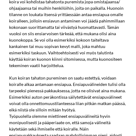
koira voi kohdistaa tahatonta puremista jopa omistajaansa/
ohjaajaansa tai muihin henkilöihin, joita on paikalla. Huonoin
tilanne on loukata itsensä yrittäessään antaa ensiapua omalle
koiralleen, jolloin ensiavun antaminen voi jäädä pahimmillaan
kokonaan suorittamatta tai viivästyä huomattavasti. Tämän
vuoksi on siis ensiarvoisen tärkeää, että mukana olisi aina
kuonokoppa. Se voi olla esimerkiksi kokoon taiteltava
kankainen tai muu sopivan kevyt malli, joka mahtuu
esimerkiksi taskuun. Vaihtoehtoisesti voi myös talutinta
käyttää koiran kuonon kiinni sitomisessa, mutta kuonositeen
tekeminen vaatii harjoittelua.
Kun koiran tahaton pureminen on saatu estettyä, voidaan
koiralle alkaa antamaan ensiapua. Ensiapuvälineiden tulisi olla
tarpeeksi pienessä pakkauksessa, jotta ne olisivat aina mukana.
Esimerkiksi auton peräkontissa säilytettävät ensiapuvälineet
voivat olla onnettomuustilanteessa liian pitkän matkan päässä,
eikä niistä ole silloin mitään hyötyä.
Työpuolella olemme miettineet ensiapuvälineitä hyvin
monipuolisesti ja pääperiaate on, että samoja välineitä
käytetään sekä ihmiselle että koiralle. Näin
ensiapupakkauksesta saadaan mahdollisimman pieni, aidosti