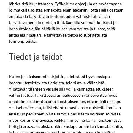
lähdet sitä kuljettamaan. Työkoirien ohjaajilla on myös tapana
jo matkalta soittaa ennakolta eläinlääkäriin, jotta siellä osataan
ennakoida tarvittavan hoitomuodon valmistelut, varata
tarvittava henkilökunta ja tilat. Samalla voi mahdollisesti jo
konsultoida eläinlääkäriä koiran vammoista ja tilasta, sekä
antaa eläinlääkärille tarvittavaa tietoa jo suoritetuista
toimenpiteistä.
Tiedot ja taidot
Kuten jo aikaisemmin kirjoitin, mielestäni hyvä ensiapu
koostuu tarvittavista tiedoista, taidoista ja välineistä.
Yllättävän tilanteen varalle siis voi ja kannattaa etukäteen
valmistautua. Tarvittaessa aihealueeseen voi perehtyä myös
omatoimisesti mutta oma suositukseni on, että mikäli ensiapu
on itselle vierasta, tulisi ehdottomasti ensin opiskella ihmisen
ensiavun perusteet. Näitä samoja perusteita voidaan soveltaa
myös koiran ensiavussa, vaikka ihmisen ja koiran anatomiassa
tiettyjä eroavaisuuksia onkin. Ensiapu on tärkeä kansalaistaito,
ja jos osaat antaa ensiapua ihmiselle, olet jo varsin hyvässä