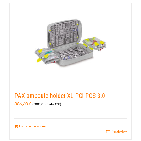
PAX ampoule holder XL PCI POS 3.0
386,60
€
(
308,05
€
alv. 0%)
Lisää ostoskoriin
Lisätiedot