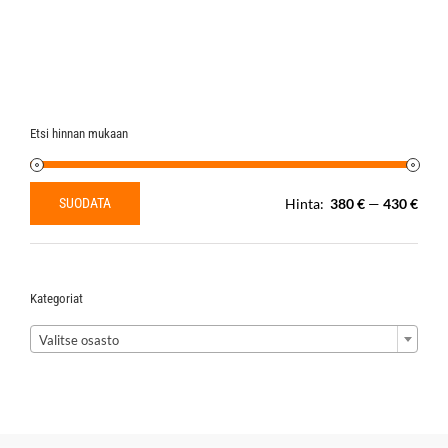
Etsi hinnan mukaan
SUODATA
Hinta:
380 €
—
430 €
Minimihinta
Maksimihinta
Kategoriat

Valitse osasto