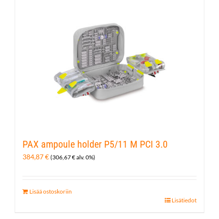
PAX ampoule holder P5/11 M PCI 3.0
384,87
€
(
306,67
€
alv. 0%)
Lisää ostoskoriin
Lisätiedot