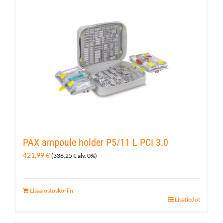
PAX ampoule holder P5/11 L PCI 3.0
421,99
€
(
336,25
€
alv. 0%)
Lisää ostoskoriin
Lisätiedot