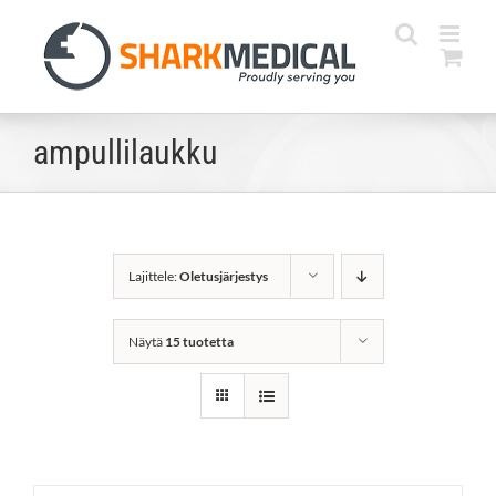
Skip
to
content
ampullilaukku
Lajittele:
Oletusjärjestys
Näytä
15 tuotetta