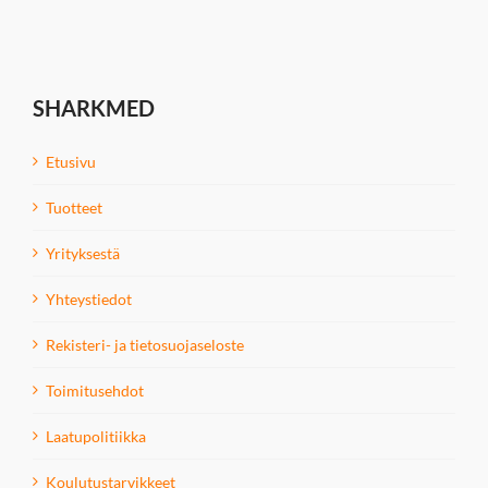
SHARKMED
Etusivu
Tuotteet
Yrityksestä
Yhteystiedot
Rekisteri- ja tietosuojaseloste
Toimitusehdot
Laatupolitiikka
Koulutustarvikkeet