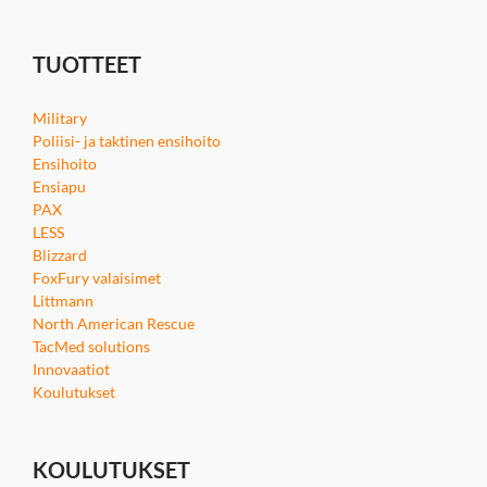
TUOTTEET
Military
Poliisi- ja taktinen ensihoito
Ensihoito
Ensiapu
PAX
LESS
Blizzard
FoxFury valaisimet
Littmann
North American Rescue
TacMed solutions
Innovaatiot
Koulutukset
KOULUTUKSET