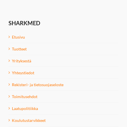
SHARKMED
Etusivu
Tuotteet
Yrityksestä
Yhteystiedot
Rekisteri- ja tietosuojaseloste
Toimitusehdot
Laatupolitiikka
Koulutustarvikkeet