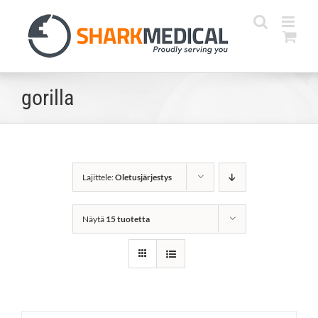
Skip
to
content
gorilla
Lajittele:
Oletusjärjestys
Näytä
15 tuotetta