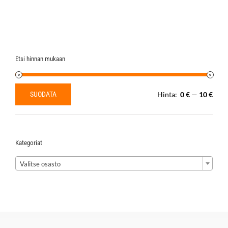
Etsi hinnan mukaan
SUODATA
Hinta:
0 €
—
10 €
Minimihinta
Maksimihinta
Kategoriat

Valitse osasto