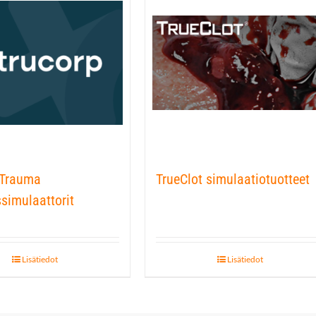
 Trauma
TrueClot simulaatiotuotteet
simulaattorit
Lisätiedot
Lisätiedot