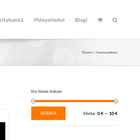
rityksestä
Yhteystiedot
Blogi
Etusivu
haavanpakkaus
Etsi hinnan mukaan
SUODATA
Hinta:
0 €
—
10 €
Minimihinta
Maksimihinta