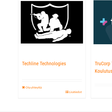
Techline Technologies
TruCorp
Koulutus
Ota yhteyttä
Lisätiedot