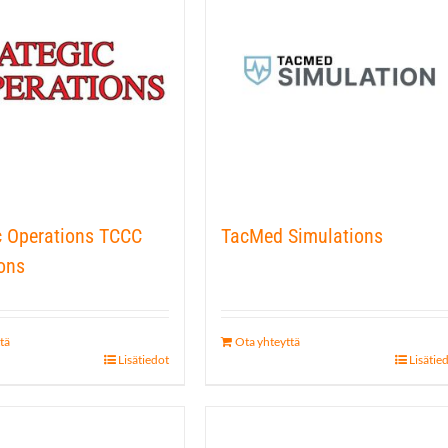
c Operations TCCC
TacMed Simulations
ons
tä
Ota yhteyttä
Lisätiedot
Lisätie