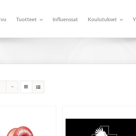
ivu
Tuotteet
Influenssat
Koulutukset
Y