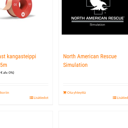
st kangasteippi
North American Rescue
 5m
Simulation
3
€
alv. 0%)
skoriin
Ota yhteyttä
Lisätiedot
Lisätie