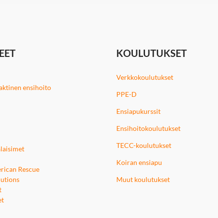
EET
KOULUTUKSET
Verkkokoulutukset
 taktinen ensihoito
PPE-D
Ensiapukurssit
Ensihoitokoulutukset
TECC-koulutukset
laisimet
Koiran ensiapu
rican Rescue
utions
Muut koulutukset
t
et