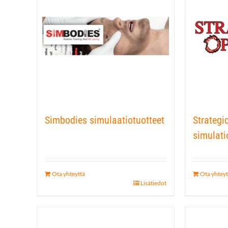
Simbodies simulaatiotuotteet
Strategi
simulati
Ota yhteyttä
Ota yhteyt
Lisätiedot