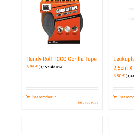
Handy Roll TCCC Gorilla Tape
Leukopla
3,95
€
2,5cm X
(
3,15
€
alv. 0%)
3,80
€
(
3,0
Lisää ostoskoriin
Lisää osto
Lisätiedot