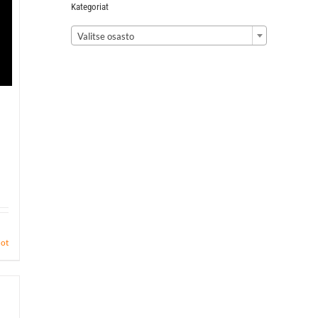
Kategoriat

Valitse osasto
dot