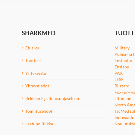
SHARKMED
TUOTT
Etusivu
Military
Poliisi- ja
Tuotteet
Ensihoito
Ensiapu
Yrityksestä
PAX
LESS
Yhteystiedot
Blizzard
FoxFury va
Rekisteri- ja tietosuojaseloste
Littmann
North Ame
Toimitusehdot
TacMed sol
Innovaatio
Laatupolitiikka
Koulutuks