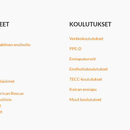
EET
KOULUTUKSET
Verkkokoulutukset
 taktinen ensihoito
PPE-D
Ensiapukurssit
Ensihoitokoulutukset
TECC-koulutukset
laisimet
Koiran ensiapu
rican Rescue
utions
Muut koulutukset
t
et