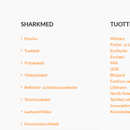
SHARKMED
TUOTT
Etusivu
Military
Poliisi- ja
Tuotteet
Ensihoito
Ensiapu
Yrityksestä
PAX
LESS
Yhteystiedot
Blizzard
FoxFury va
Rekisteri- ja tietosuojaseloste
Littmann
North Ame
Toimitusehdot
TacMed sol
Innovaatio
Laatupolitiikka
Koulutuks
Koulutustarvikkeet