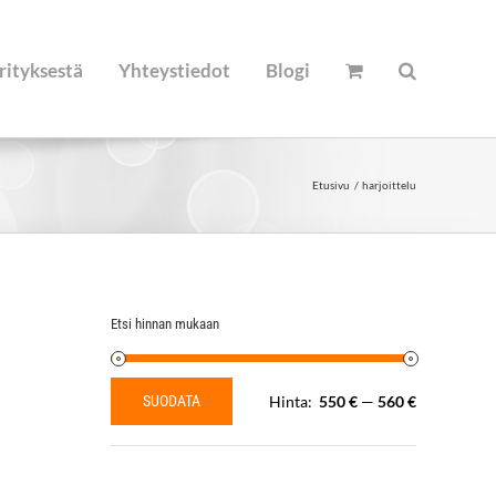
rityksestä
Yhteystiedot
Blogi
Etusivu
harjoittelu
Etsi hinnan mukaan
SUODATA
Hinta:
550 €
—
560 €
Minimihinta
Maksimihinta