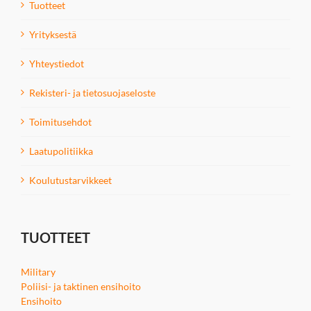
Tuotteet
Yrityksestä
Yhteystiedot
Rekisteri- ja tietosuojaseloste
Toimitusehdot
Laatupolitiikka
Koulutustarvikkeet
TUOTTEET
Military
Poliisi- ja taktinen ensihoito
Ensihoito