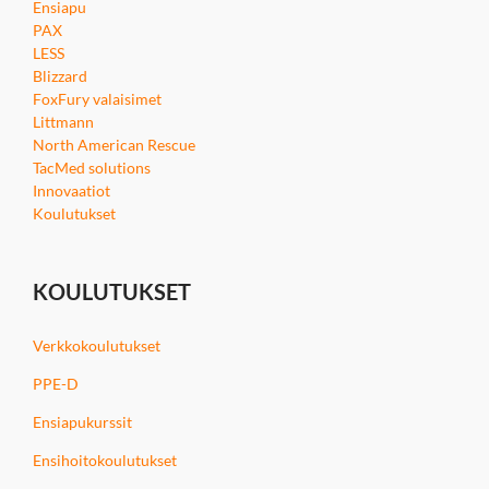
Ensiapu
PAX
LESS
Blizzard
FoxFury valaisimet
Littmann
North American Rescue
TacMed solutions
Innovaatiot
Koulutukset
KOULUTUKSET
Verkkokoulutukset
PPE-D
Ensiapukurssit
Ensihoitokoulutukset