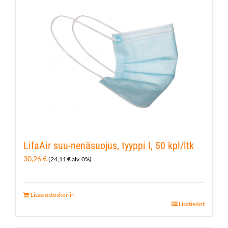
LifaAir suu-nenäsuojus, tyyppi I, 50 kpl/ltk
30,26
€
(
24,11
€
alv. 0%)
Lisää ostoskoriin
Lisätiedot