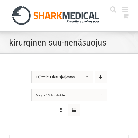
Skip
to
content
kirurginen suu-nenäsuojus
Lajittele:
Oletusjärjestys
Näytä
15 tuotetta