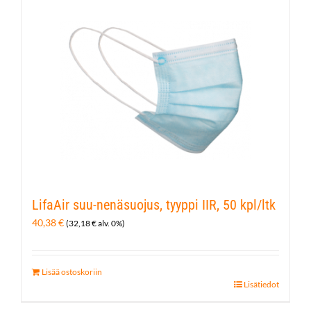
LifaAir suu-nenäsuojus, tyyppi IIR, 50 kpl/ltk
40,38
€
(
32,18
€
alv. 0%)
Lisää ostoskoriin
Lisätiedot