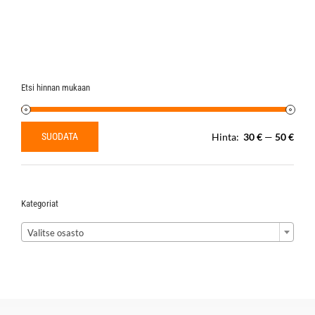
Etsi hinnan mukaan
SUODATA
Hinta:
30 €
—
50 €
Minimihinta
Maksimihinta
Kategoriat

Valitse osasto