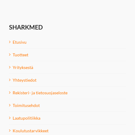
SHARKMED
Etusivu
Tuotteet
Yrityksestä
Yhteystiedot
Rekisteri- ja tietosuojaseloste
Toimitusehdot
Laatupolitiikka
Koulutustarvikkeet