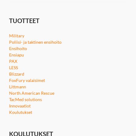
TUOTTEET
Military
Poliisi- ja taktinen ensihoito
Ensihoito
Ensiapu
PAX
LESS
Blizzard
FoxFury valaisimet
Littmann
North American Rescue
TacMed solutions
Innovaatiot
Koulutukset
KOULUTUKSET