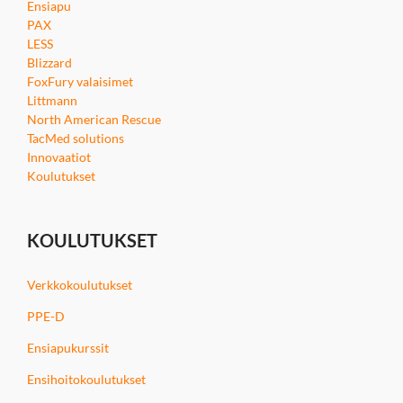
Ensiapu
PAX
LESS
Blizzard
FoxFury valaisimet
Littmann
North American Rescue
TacMed solutions
Innovaatiot
Koulutukset
KOULUTUKSET
Verkkokoulutukset
PPE-D
Ensiapukurssit
Ensihoitokoulutukset