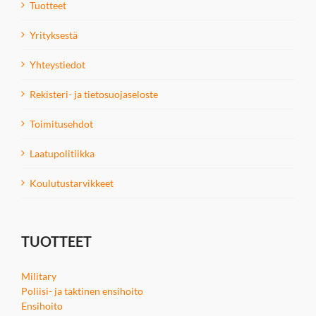
Tuotteet
Yrityksestä
Yhteystiedot
Rekisteri- ja tietosuojaseloste
Toimitusehdot
Laatupolitiikka
Koulutustarvikkeet
TUOTTEET
Military
Poliisi- ja taktinen ensihoito
Ensihoito