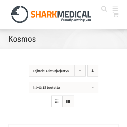
Skip
to
content
Kosmos
Lajittele:
Oletusjärjestys
Näytä
15 tuotetta