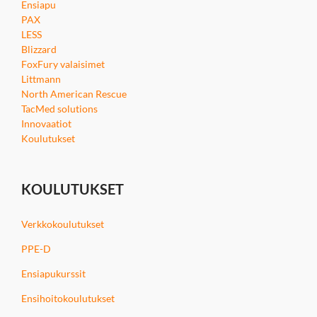
Ensiapu
PAX
LESS
Blizzard
FoxFury valaisimet
Littmann
North American Rescue
TacMed solutions
Innovaatiot
Koulutukset
KOULUTUKSET
Verkkokoulutukset
PPE-D
Ensiapukurssit
Ensihoitokoulutukset