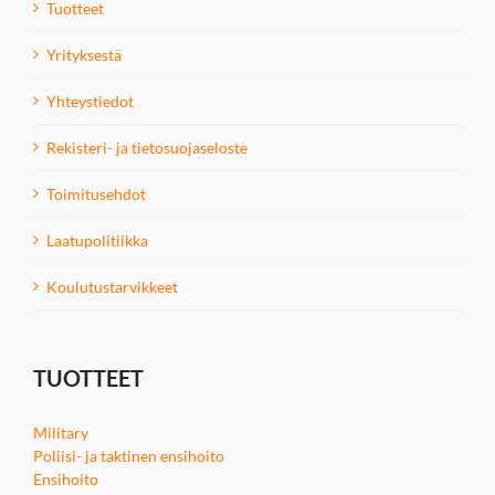
Tuotteet
Yrityksestä
Yhteystiedot
Rekisteri- ja tietosuojaseloste
Toimitusehdot
Laatupolitiikka
Koulutustarvikkeet
TUOTTEET
Military
Poliisi- ja taktinen ensihoito
Ensihoito