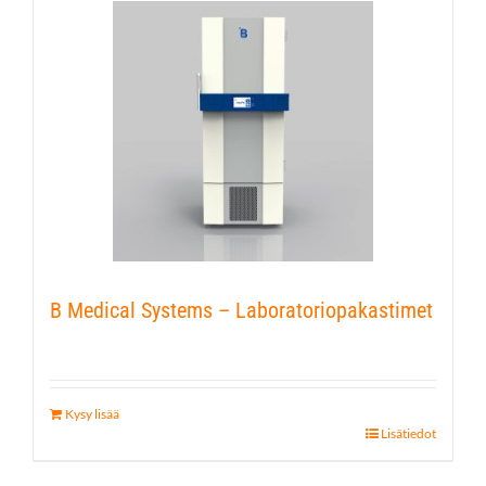
B Medical Systems – Laboratoriopakastimet
Kysy lisää
Lisätiedot