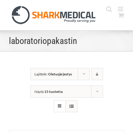
Skip
to
content
laboratoriopakastin
Lajittele:
Oletusjärjestys
Näytä
15 tuotetta