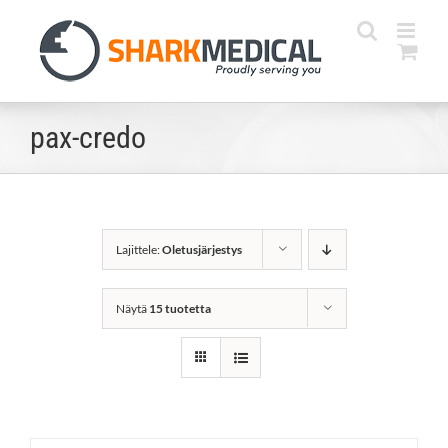
Skip
to
content
pax-credo
Lajittele:
Oletusjärjestys
Näytä
15 tuotetta