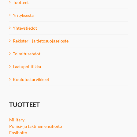
Tuotteet
Yrityksestä
Yhteystiedot
Rekisteri- ja tietosuojaseloste
Toimitusehdot
Laatupolitiikka
Koulutustarvikkeet
TUOTTEET
Military
Poliisi- ja taktinen ensihoito
Ensihoito