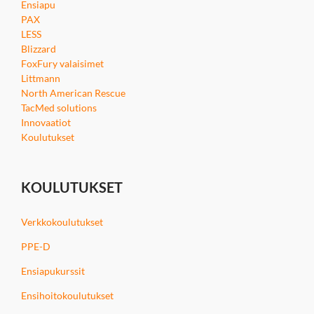
Ensiapu
PAX
LESS
Blizzard
FoxFury valaisimet
Littmann
North American Rescue
TacMed solutions
Innovaatiot
Koulutukset
KOULUTUKSET
Verkkokoulutukset
PPE-D
Ensiapukurssit
Ensihoitokoulutukset