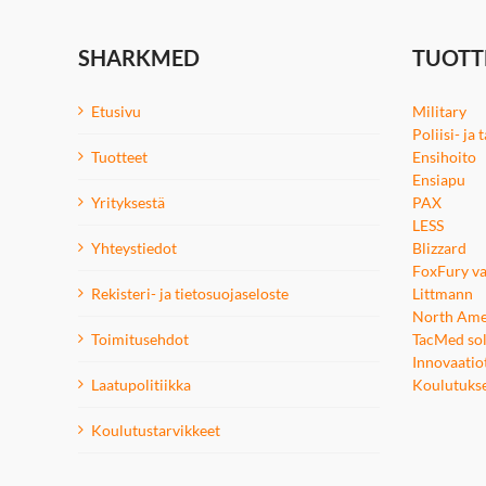
SHARKMED
TUOTT
Etusivu
Military
Poliisi- ja
Tuotteet
Ensihoito
Ensiapu
Yrityksestä
PAX
LESS
Yhteystiedot
Blizzard
FoxFury va
Rekisteri- ja tietosuojaseloste
Littmann
North Ame
Toimitusehdot
TacMed sol
Innovaatio
Laatupolitiikka
Koulutuks
Koulutustarvikkeet