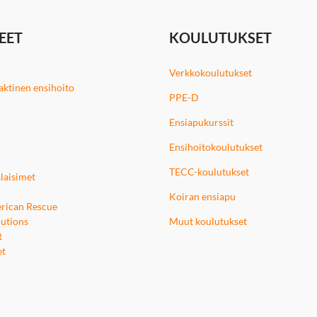
EET
KOULUTUKSET
Verkkokoulutukset
 taktinen ensihoito
PPE-D
Ensiapukurssit
Ensihoitokoulutukset
TECC-koulutukset
laisimet
Koiran ensiapu
rican Rescue
utions
Muut koulutukset
t
et