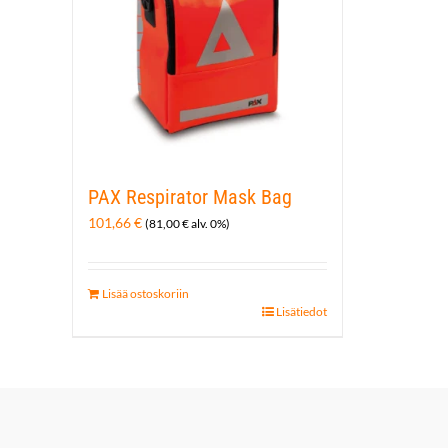
PAX Respirator Mask Bag
101,66
€
(
81,00
€
alv. 0%)
Lisää ostoskoriin
Lisätiedot