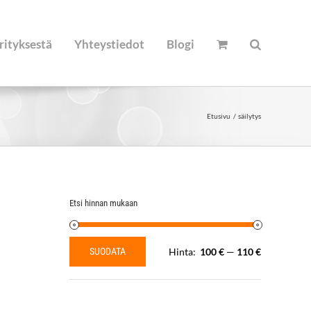
rityksestä
Yhteystiedot
Blogi
Etusivu
säilytys
Etsi hinnan mukaan
SUODATA
Hinta:
100 €
—
110 €
Minimihinta
Maksimihinta