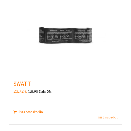
SWAT-T
23,72
€
(
18,90
€
alv. 0%)
Lisää ostoskoriin
Lisätiedot