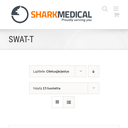
Skip
to
content
SWAT-T
Lajittele:
Oletusjärjestys
Näytä
15 tuotetta