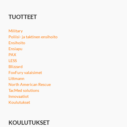
TUOTTEET
Military
Poliisi- ja taktinen ensihoito
Ensihoito
Ensiapu
PAX
LESS
Blizzard
FoxFury valaisimet
Littmann
North American Rescue
TacMed solutions
Innovaatiot
Koulutukset
KOULUTUKSET