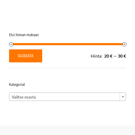
Etsi hinnan mukaan
SUODATA
Hinta:
20 €
—
30 €
Minimihinta
Maksimihinta
Kategoriat

Valitse osasto