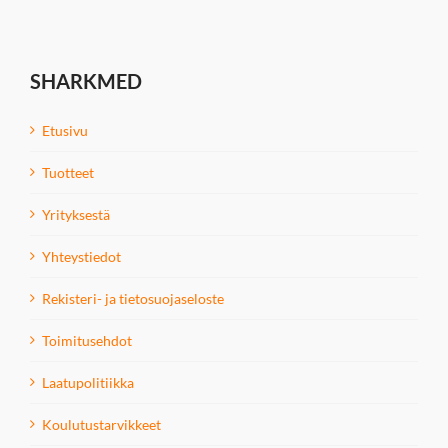
SHARKMED
Etusivu
Tuotteet
Yrityksestä
Yhteystiedot
Rekisteri- ja tietosuojaseloste
Toimitusehdot
Laatupolitiikka
Koulutustarvikkeet