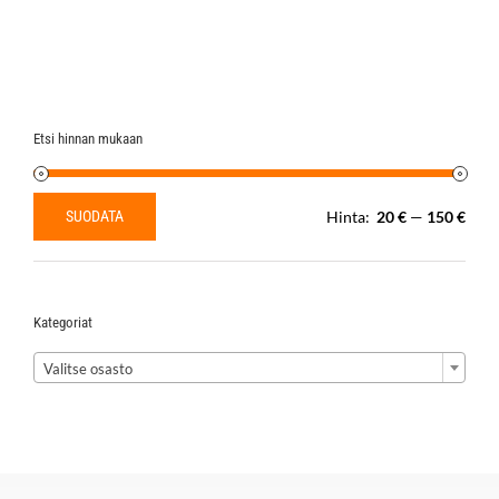
on
useampi
muunnelma.
Voit
tehdä
valinnat
Etsi hinnan mukaan
tuotteen
sivulla.
SUODATA
Hinta:
20 €
—
150 €
Minimihinta
Maksimihinta
Kategoriat

Valitse osasto