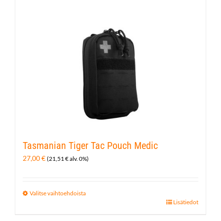
useampi
muunnelma.
Voit
tehdä
valinnat
tuotteen
sivulla.
Tasmanian Tiger Tac Pouch Medic
27,00
€
(
21,51
€
alv. 0%)
Valitse vaihtoehdoista
Tällä
Lisätiedot
tuotteella