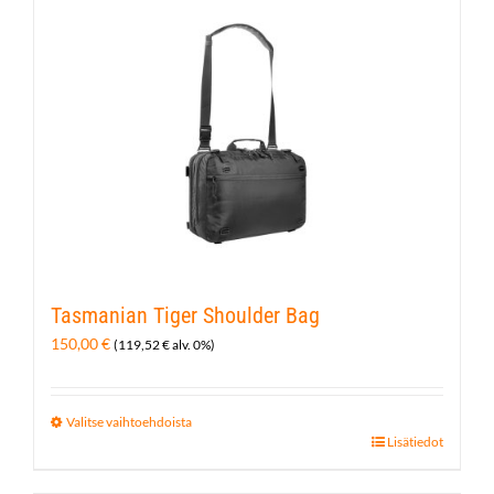
Tasmanian Tiger Shoulder Bag
150,00
€
(
119,52
€
alv. 0%)
Valitse vaihtoehdoista
Tällä
Lisätiedot
tuotteella
on