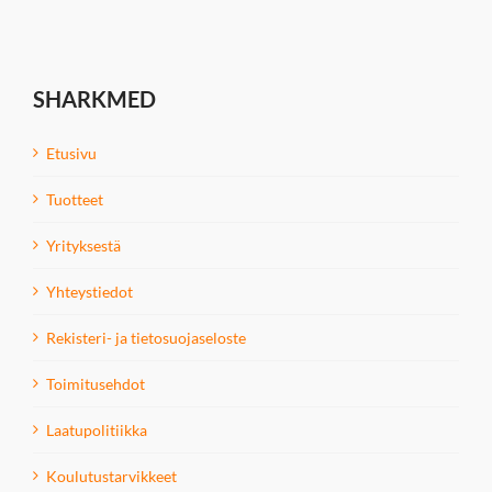
SHARKMED
Etusivu
Tuotteet
Yrityksestä
Yhteystiedot
Rekisteri- ja tietosuojaseloste
Toimitusehdot
Laatupolitiikka
Koulutustarvikkeet