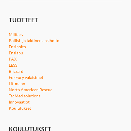
TUOTTEET
Military
Poliisi- ja taktinen ensihoito
Ensihoito
Ensiapu
PAX
LESS
Blizzard
FoxFury valaisimet
Littmann
North American Rescue
TacMed solutions
Innovaatiot
Koulutukset
KOULUTUKSET