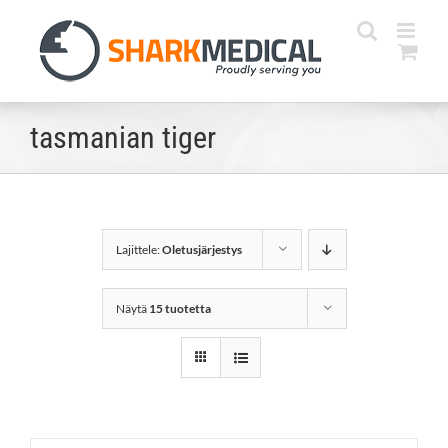
Skip
to
content
tasmanian tiger
Lajittele:
Oletusjärjestys
Näytä
15 tuotetta