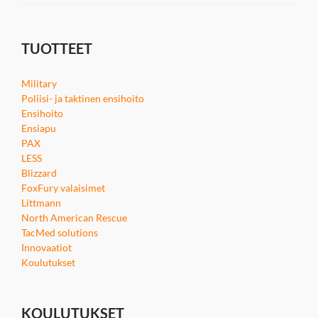
TUOTTEET
Military
Poliisi- ja taktinen ensihoito
Ensihoito
Ensiapu
PAX
LESS
Blizzard
FoxFury valaisimet
Littmann
North American Rescue
TacMed solutions
Innovaatiot
Koulutukset
KOULUTUKSET