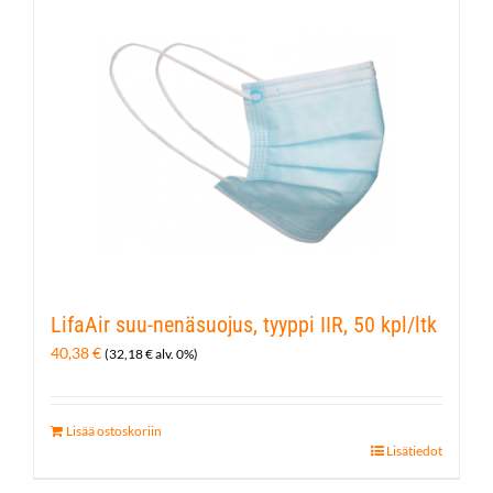
LifaAir suu-nenäsuojus, tyyppi IIR, 50 kpl/ltk
40,38
€
(
32,18
€
alv. 0%)
Lisää ostoskoriin
Lisätiedot