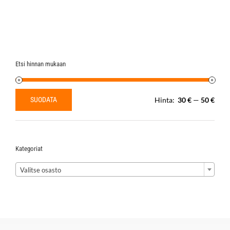
Etsi hinnan mukaan
SUODATA
Hinta:
30 €
—
50 €
Minimihinta
Maksimihinta
Kategoriat

Valitse osasto