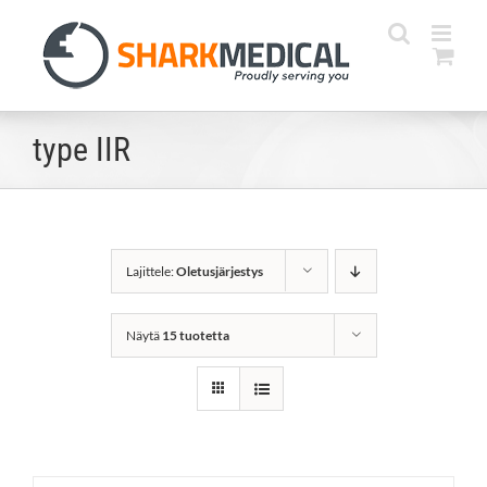
Skip
to
content
type IIR
Lajittele:
Oletusjärjestys
Näytä
15 tuotetta