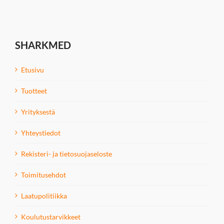
SHARKMED
Etusivu
Tuotteet
Yrityksestä
Yhteystiedot
Rekisteri- ja tietosuojaseloste
Toimitusehdot
Laatupolitiikka
Koulutustarvikkeet