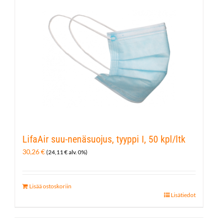
LifaAir suu-nenäsuojus, tyyppi I, 50 kpl/ltk
30,26
€
(
24,11
€
alv. 0%)
Lisää ostoskoriin
Lisätiedot