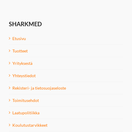
SHARKMED
Etusivu
Tuotteet
Yrityksestä
Yhteystiedot
Rekisteri- ja tietosuojaseloste
Toimitusehdot
Laatupolitiikka
Koulutustarvikkeet