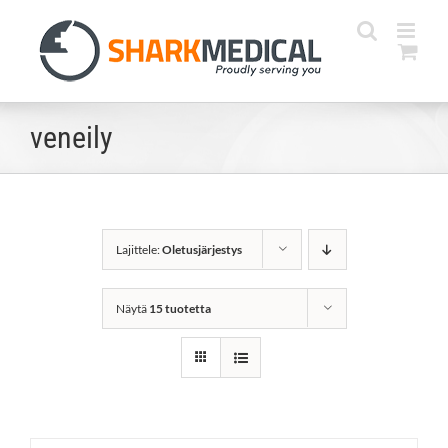
Skip
to
content
veneily
Lajittele:
Oletusjärjestys
Näytä
15 tuotetta