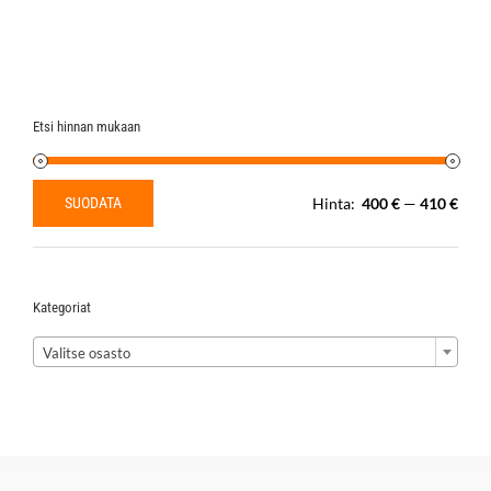
Etsi hinnan mukaan
SUODATA
Hinta:
400 €
—
410 €
Minimihinta
Maksimihinta
Kategoriat

Valitse osasto