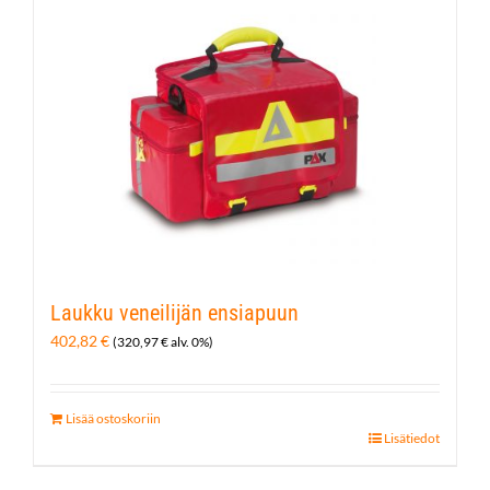
Laukku veneilijän ensiapuun
402,82
€
(
320,97
€
alv. 0%)
Lisää ostoskoriin
Lisätiedot