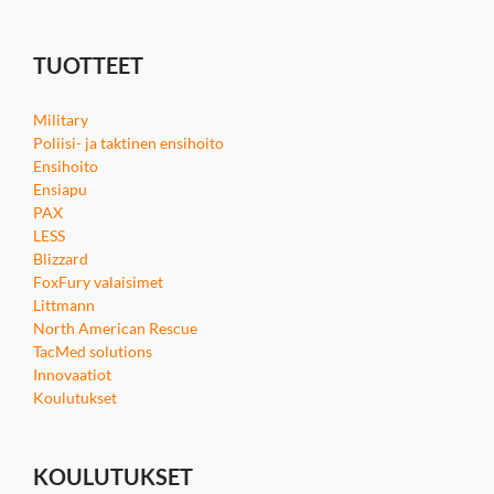
TUOTTEET
Military
Poliisi- ja taktinen ensihoito
Ensihoito
Ensiapu
PAX
LESS
Blizzard
FoxFury valaisimet
Littmann
North American Rescue
TacMed solutions
Innovaatiot
Koulutukset
KOULUTUKSET