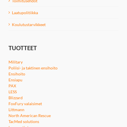
Toimitusehdot
Laatupolitiikka
Koulutustarvikkeet
TUOTTEET
Military
Poliisi- ja taktinen ensihoito
Ensihoito
Ensiapu
PAX
LESS
Blizzard
FoxFury valaisimet
Littmann
North American Rescue
TacMed solutions