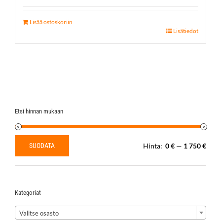
Lisää ostoskoriin
Lisätiedot
Etsi hinnan mukaan
SUODATA
Hinta:
0 €
—
1 750 €
Minimihinta
Maksimihinta
Kategoriat

Valitse osasto