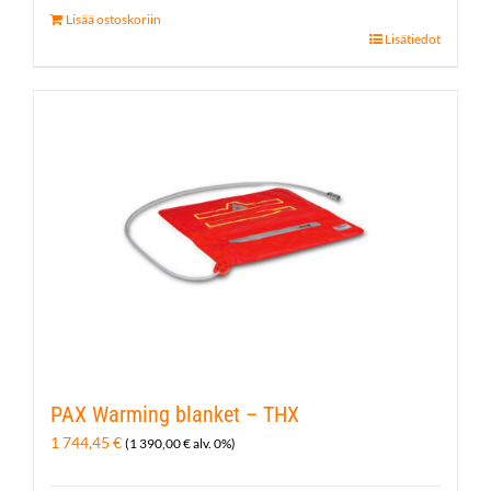
Lisää ostoskoriin
Lisätiedot
PAX Warming blanket – THX
1 744,45
€
(
1 390,00
€
alv. 0%)