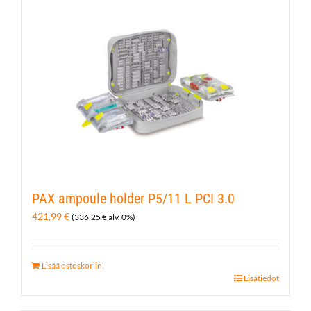
PAX ampoule holder P5/11 L PCI 3.0
421,99
€
(
336,25
€
alv. 0%)
Lisää ostoskoriin
Lisätiedot