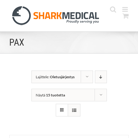
Skip
to
content
PAX
Lajittele:
Oletusjärjestys
Näytä
15 tuotetta