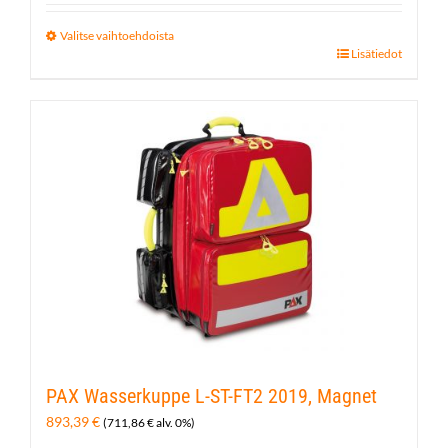
Valitse vaihtoehdoista
Tällä
Lisätiedot
tuotteella
on
useampi
muunnelma.
Voit
tehdä
valinnat
tuotteen
sivulla.
PAX Wasserkuppe L-ST-FT2 2019, Magnet
893,39
€
(
711,86
€
alv. 0%)