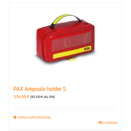
PAX Ampoule holder S
106,68
€
(
85,00
€
alv. 0%)
Valitse vaihtoehdoista
Tällä
Lisätiedot
tuotteella