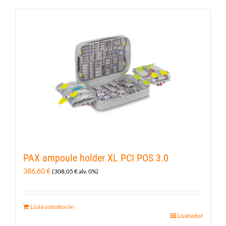
on
useampi
muunnelma.
Voit
tehdä
valinnat
tuotteen
sivulla.
PAX ampoule holder XL PCI POS 3.0
386,60
€
(
308,05
€
alv. 0%)
Lisää ostoskoriin
Lisätiedot