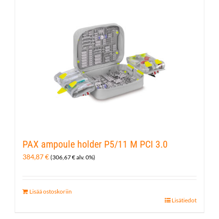
PAX ampoule holder P5/11 M PCI 3.0
384,87
€
(
306,67
€
alv. 0%)
Lisää ostoskoriin
Lisätiedot