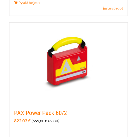
Pyydä tarjous
Lisätiedot
PAX Power Pack 60/2
822,03
€
(
655,00
€
alv. 0%)