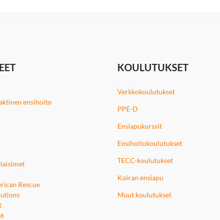
EET
KOULUTUKSET
Verkkokoulutukset
 taktinen ensihoito
PPE-D
Ensiapukurssit
Ensihoitokoulutukset
TECC-koulutukset
laisimet
Koiran ensiapu
rican Rescue
utions
Muut koulutukset
t
et