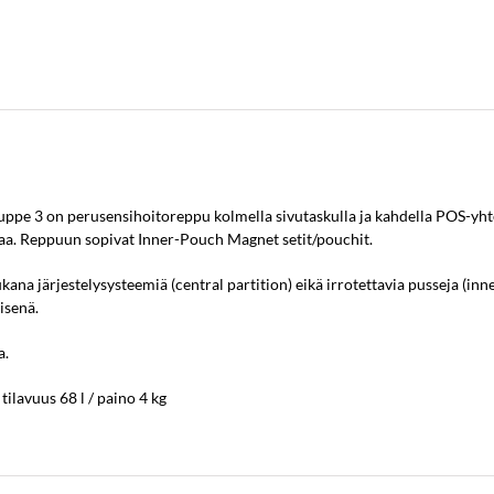
ppe 3 on perusensihoitoreppu kolmella sivutaskulla ja kahdella POS-yhte
paa. Reppuun sopivat Inner-Pouch Magnet setit/pouchit.
 järjestelysysteemiä (central partition) eikä irrotettavia pusseja (inner
isenä.
a.
 tilavuus 68 l / paino 4 kg