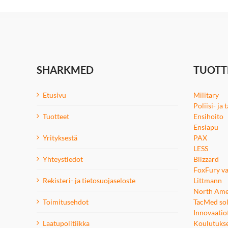
SHARKMED
TUOTT
Etusivu
Military
Poliisi- ja
Tuotteet
Ensihoito
Ensiapu
Yrityksestä
PAX
LESS
Yhteystiedot
Blizzard
FoxFury va
Rekisteri- ja tietosuojaseloste
Littmann
North Ame
Toimitusehdot
TacMed sol
Innovaatio
Laatupolitiikka
Koulutuks