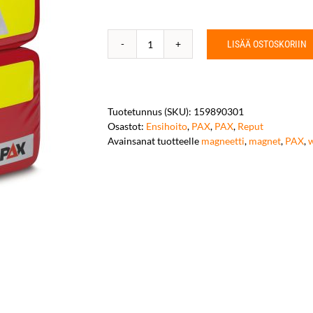
LISÄÄ OSTOSKORIIN
PAX
Wasserkuppe
L-
ST-
FT2
Tuotetunnus (SKU):
159890301
2019,
Osastot:
Ensihoito
,
PAX
,
PAX
,
Reput
Magnet
Avainsanat tuotteelle
magneetti
,
magnet
,
PAX
,
määrä