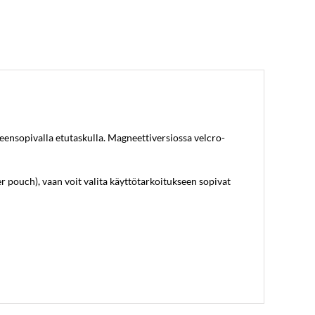
ensopivalla etutaskulla. Magneettiversiossa velcro-
 pouch), vaan voit valita käyttötarkoitukseen sopivat