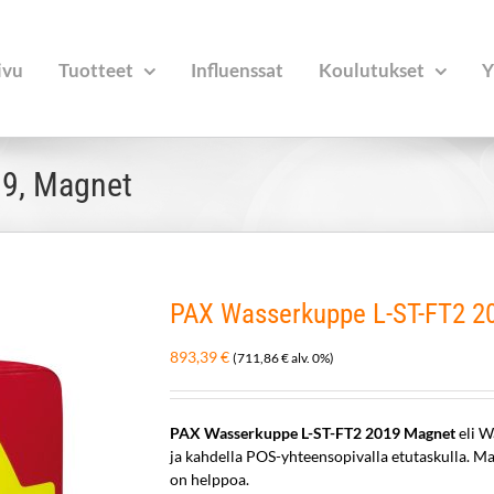
ivu
Tuotteet
Influenssat
Koulutukset
Y
9, Magnet
PAX Wasserkuppe L-ST-FT2 2
893,39
€
(
711,86
€
alv. 0%)
PAX Wasserkuppe L-ST-FT2 2019 Magnet
eli W
ja kahdella POS-yhteensopivalla etutaskulla. Ma
on helppoa.