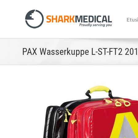
Skip
to
content
Etus
PAX Wasserkuppe L-ST-FT2 201