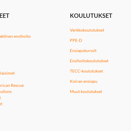
EET
KOULUTUKSET
Verkkokoulutukset
 taktinen ensihoito
PPE-D
Ensiapukurssit
Ensihoitokoulutukset
TECC-koulutukset
laisimet
Koiran ensiapu
rican Rescue
utions
Muut koulutukset
t
et