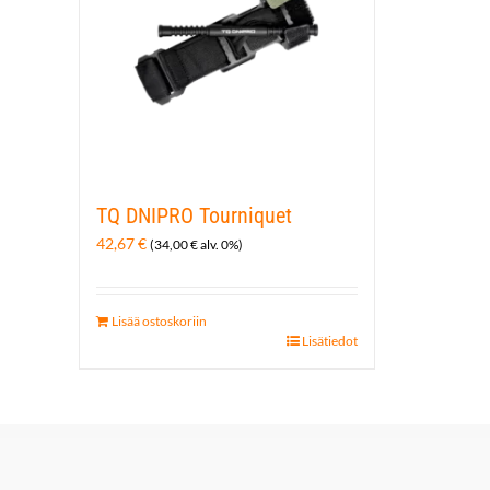
TQ DNIPRO Tourniquet
42,67
€
(
34,00
€
alv. 0%)
Lisää ostoskoriin
Lisätiedot