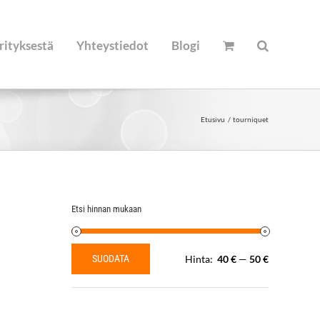
rityksestä
Yhteystiedot
Blogi
Etusivu
tourniquet
Etsi hinnan mukaan
SUODATA
Hinta:
40 €
—
50 €
Minimihinta
Maksimihinta