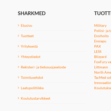
SHARKMED
TUOTT
Etusivu
Military
Poliisi- ja
Tuotteet
Ensihoito
Ensiapu
Yrityksestä
PAX
LESS
Yhteystiedot
Blizzard
FoxFury va
Rekisteri- ja tietosuojaseloste
Littmann
North Ame
Toimitusehdot
TacMed sol
Innovaatio
Laatupolitiikka
Koulutuks
Koulutustarvikkeet