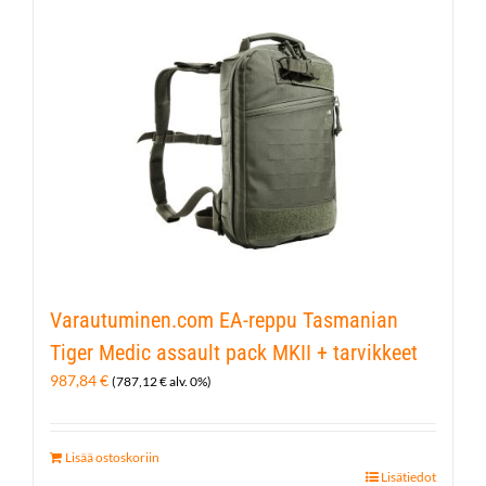
Varautuminen.com EA-reppu Tasmanian
Tiger Medic assault pack MKII + tarvikkeet
987,84
€
(
787,12
€
alv. 0%)
Lisää ostoskoriin
Lisätiedot