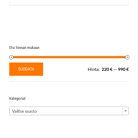
Etsi hinnan mukaan
SUODATA
Hinta:
220 €
—
990 €
Minimihinta
Maksimihinta
Kategoriat

Valitse osasto