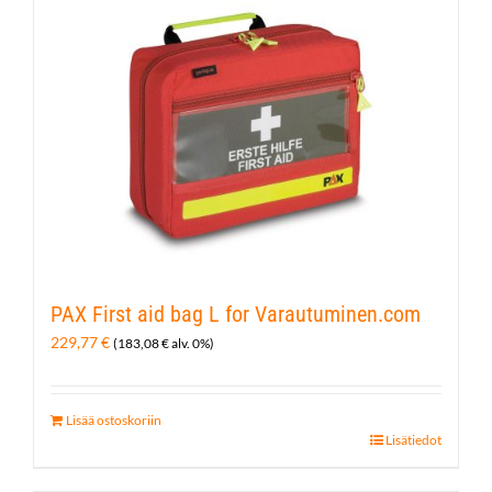
PAX First aid bag L for Varautuminen.com
229,77
€
(
183,08
€
alv. 0%)
Lisää ostoskoriin
Lisätiedot