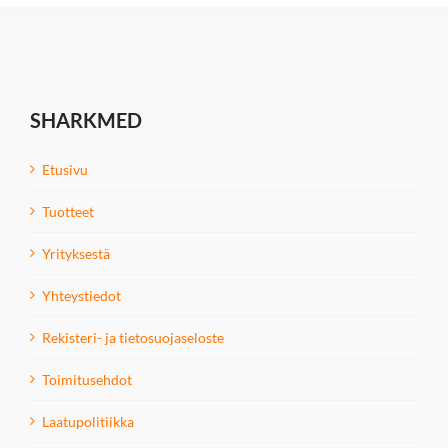
SHARKMED
Etusivu
Tuotteet
Yrityksestä
Yhteystiedot
Rekisteri- ja tietosuojaseloste
Toimitusehdot
Laatupolitiikka