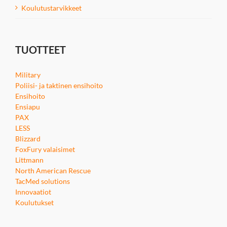
Koulutustarvikkeet
TUOTTEET
Military
Poliisi- ja taktinen ensihoito
Ensihoito
Ensiapu
PAX
LESS
Blizzard
FoxFury valaisimet
Littmann
North American Rescue
TacMed solutions
Innovaatiot
Koulutukset