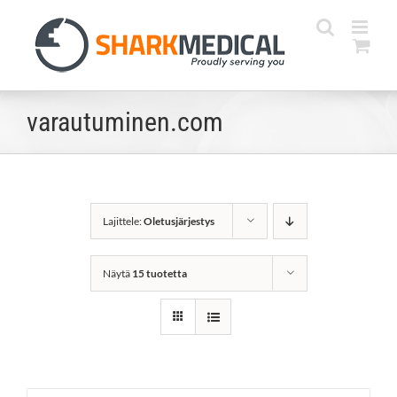
Skip
to
content
varautuminen.com
Lajittele:
Oletusjärjestys
Näytä
15 tuotetta