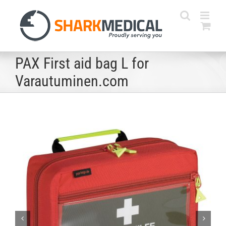
Skip
to
content
PAX First aid bag L for
Varautuminen.com