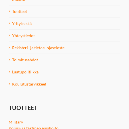
Tuotteet
Yrityksestä
Yhteystiedot
Rekisteri- ja tietosuojaseloste
Toimitusehdot
Laatupolitiikka
Koulutustarvikkeet
TUOTTEET
Military
Poliisi- ja taktinen ensihoito