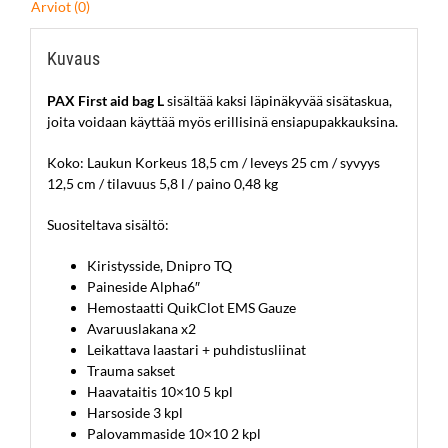
Arviot (0)
Kuvaus
PAX First aid bag L
sisältää kaksi läpinäkyvää sisätaskua,
joita voidaan käyttää myös erillisinä ensiapupakkauksina.
Koko: Laukun Korkeus
18,5 cm / leveys 25 cm / syvyys
12,5 cm
/ tilavuus 5,8 l / paino 0,48 kg
Suositeltava sisältö:
Kiristysside, Dnipro TQ
Paineside Alpha6″
Hemostaatti QuikClot EMS Gauze
Avaruuslakana x2
Leikattava laastari + puhdistusliinat
Trauma sakset
Haavataitis 10×10 5 kpl
Harsoside 3 kpl
Palovammaside 10×10 2 kpl