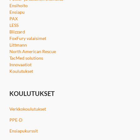
Ensihoito
Ensiapu
PAX
LESS
Blizzard
FoxFury valaisimet
Littmann
North American Rescue
TacMed solutions
Innovaatiot
Koulutukset
KOULUTUKSET
Verkkokoulutukset
PPE-D
Ensiapukurssit