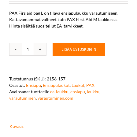
PAX Firs aid bag L on tilava ensiapulaukku varautumiseen.
Kattavamammat välineet kuin PAX First Aid M laukkussa.
Hinta sisältää suositellut EA-tarvikkeet.
LISÄÄ OSTOSKORIIN
PAX
First
aid
bag
L
Tuotetunnus (SKU):
2156-157
for
Osastot:
Ensiapu
,
Ensiapulaukut
,
Laukut
,
PAX
Varautuminen.com
Avainsanat tuotteelle
ea-laukku
,
ensiapu
,
laukku
,
määrä
varautuminen
,
varautuminen.com
Kuvaus