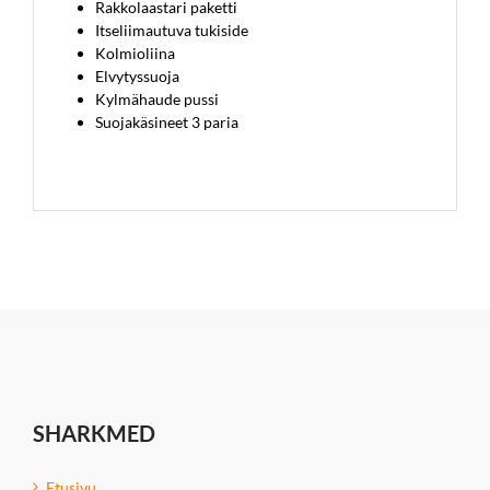
Rakkolaastari paketti
Itseliimautuva tukiside
Kolmioliina
Elvytyssuoja
Kylmähaude pussi
Suojakäsineet 3 paria
SHARKMED
Etusivu