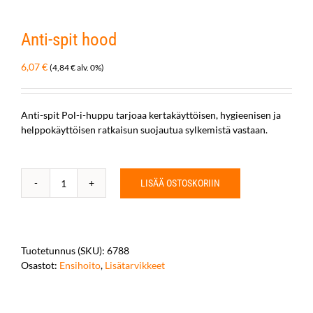
Anti-spit hood
6,07
€
(
4,84
€
alv. 0%)
Anti-spit Pol-i-huppu tarjoaa kertakäyttöisen, hygieenisen ja
helppokäyttöisen ratkaisun suojautua sylkemistä vastaan.
LISÄÄ OSTOSKORIIN
Anti-
spit
hood
määrä
Tuotetunnus (SKU):
6788
Osastot:
Ensihoito
,
Lisätarvikkeet