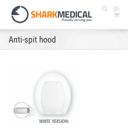
Skip
to
content
Anti-spit hood