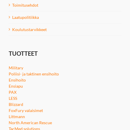
Toimitusehdot
Laatupolitiikka
Koulutustarvikkeet
TUOTTEET
Military
Poliisi- ja taktinen ensihoito
Ensihoito
Ensiapu
PAX
LESS
Blizzard
FoxFury valaisimet
Littmann
North American Rescue
TacMed solutions