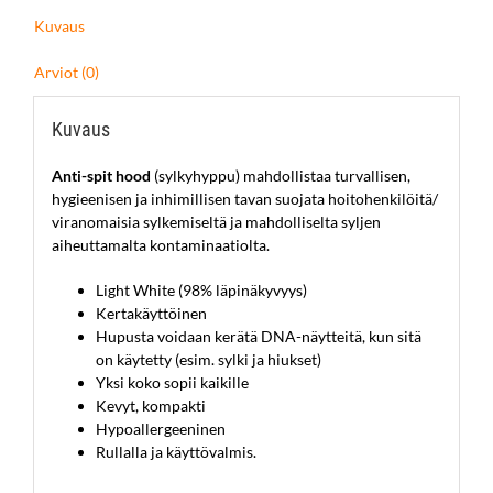
Kuvaus
Arviot (0)
Kuvaus
Anti-spit hood
(sylkyhyppu) mahdollistaa turvallisen,
hygieenisen ja inhimillisen tavan suojata
h
oitohenkilöitä/
viranomaisia sylkemiseltä ja mahdolliselta syljen
aiheuttamalta kontaminaatiolta.
Light White (98% läpinäkyvyys)
Kertakäyttöinen
Hupusta voidaan kerätä DNA-näytteitä, kun sitä
on käytetty (esim. sylki ja hiukset)
Yksi koko sopii kaikille
Kevyt, kompakti
Hypoallergeeninen
Rullalla ja käyttövalmis.