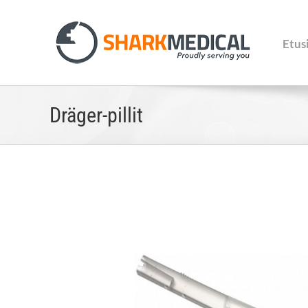
Skip
to
content
Etus
Dräger-pillit