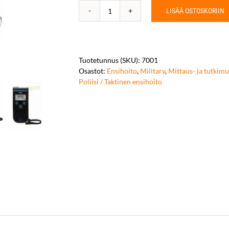
LISÄÄ OSTOSKORIIN
Dräger-
pillit
määrä
Tuotetunnus (SKU):
7001
Osastot:
Ensihoito
,
Military
,
Mittaus- ja tutkimu
Poliisi / Taktinen ensihoito