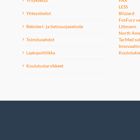
Yrityksestä
PAX
LESS
Yhteystiedot
Blizzard
FoxFury va
Rekisteri- ja tietosuojaseloste
Littmann
North Ame
Toimitusehdot
TacMed sol
Innovaatio
Laatupolitiikka
Koulutuks
Koulutustarvikkeet