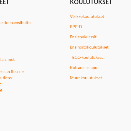
EET
KOULUTUKSET
Verkkokoulutukset
 taktinen ensihoito
PPE-D
Ensiapukurssit
Ensihoitokoulutukset
TECC-koulutukset
laisimet
Koiran ensiapu
rican Rescue
utions
Muut koulutukset
t
et