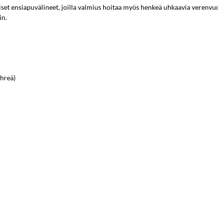
iset ensiapuvälineet, joilla valmius hoitaa myös henkeä uhkaavia verenvuo
in.
ihreä)