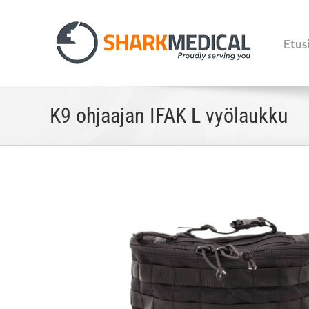
Skip
to
content
Etus
K9 ohjaajan IFAK L vyölaukku