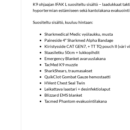
K9 ohjaajan IFAK L suositeltu sisältö – laadukkaat takt
hyportermian estämiseen sekä kantolakana evakuointi
Suositeltu sisältö, kuuluu hintaan:
Sharkmedical Medic vyölaukku, musta
Paineside 4″ Sharkmed Alpha Bandage
Kiristysside CAT GEN7, + TT TQ pouch II (väri v
Staasiletku 50cm + lukkopihdit
Emergency Blanket avaruuslakana
TacMed K9 muzzle
SharkShears, traumasakset
QuikClot Gombat Gauze hemostaatti
HVent Chest Seal Twin
Leikattava laastari + desinfektiolaput
Blizzard EMS blanket
Tacmed Phantom evakuointilakana