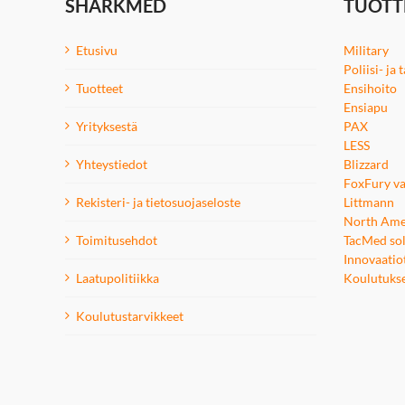
SHARKMED
TUOTT
sivulla.
Etusivu
Military
Poliisi- ja
Tuotteet
Ensihoito
Ensiapu
Yrityksestä
PAX
LESS
Yhteystiedot
Blizzard
FoxFury va
Rekisteri- ja tietosuojaseloste
Littmann
North Ame
Toimitusehdot
TacMed sol
Innovaatio
Laatupolitiikka
Koulutuks
Koulutustarvikkeet