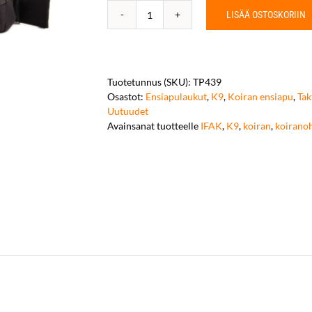
LISÄÄ OSTOSKORIIN
K9
ohjaajan
IFAK
L
vyölaukku
Tuotetunnus (SKU):
TP439
määrä
Osastot:
Ensiapulaukut
,
K9
,
Koiran ensiapu
,
Tak
Uutuudet
Avainsanat tuotteelle
IFAK
,
K9
,
koiran
,
koiranoh