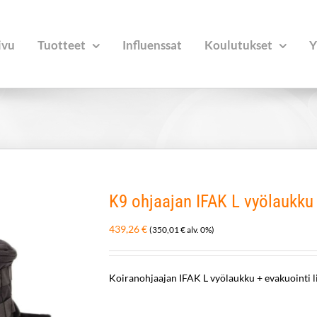
ivu
Tuotteet
Influenssat
Koulutukset
Y
K9 ohjaajan IFAK L vyölaukku
439,26
€
(
350,01
€
alv. 0%)
Koiranohjaajan IFAK L vyölaukku + evakuointi li