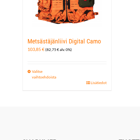
Metsästäjänliivi Digital Camo
103,85
€
(
82,75
€
alv. 0%)
Valitse
vaihtoehdoista
Tällä
Lisätiedot
tuotteella
on
useampi
muunnelma.
Voit
tehdä
valinnat
tuotteen