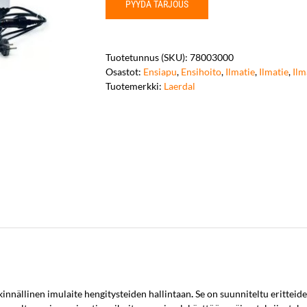
PYYDÄ TARJOUS
Tuotetunnus (SKU):
78003000
Osastot:
Ensiapu
,
Ensihoito
,
Ilmatie
,
Ilmatie
,
Ilm
Tuotemerkki:
Laerdal
kinnällinen imulaite hengitysteiden hallintaan
.
Se on suunniteltu eritteide