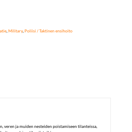
atie
,
Military
,
Poliisi / Taktinen ensihoito
n, veren ja muiden nesteiden poistamiseen tilanteissa,