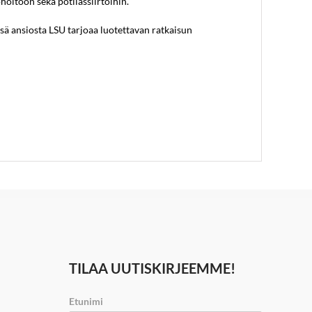
hoitoon sekä potilassiirtoihin.
ä ansiosta LSU tarjoaa luotettavan ratkaisun
TILAA UUTISKIRJEEMME!
Etunimi