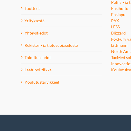
Poliisi- ja
Tuotteet
Ensihoito
Ensiapu
Yrityksestä
PAX
LESS
Yhteystiedot
Blizzard
FoxFury va
Rekisteri- ja tietosuojaseloste
Littmann
North Ame
Toimitusehdot
TacMed sol
Innovaatio
Laatupolitiikka
Koulutuks
Koulutustarvikkeet