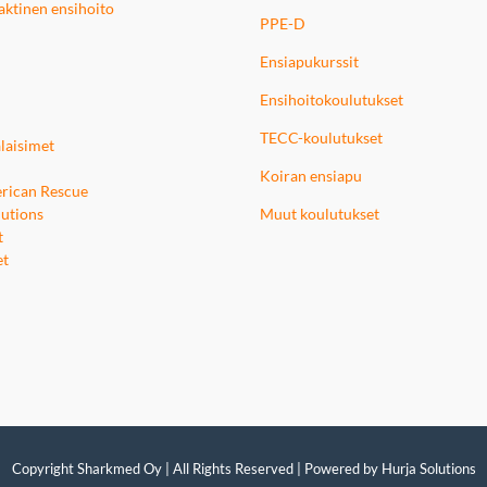
 taktinen ensihoito
PPE-D
Ensiapukurssit
Ensihoitokoulutukset
TECC-koulutukset
laisimet
Koiran ensiapu
rican Rescue
utions
Muut koulutukset
t
et
Copyright Sharkmed Oy | All Rights Reserved | Powered by
Hurja Solutions