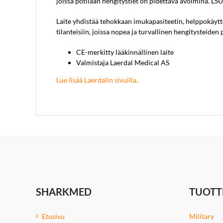
joissa potilaan hengitystiet on pidettävä avoimina. LSU
Laite yhdistää tehokkaan imukapasiteetin, helppokäytt
tilanteisiin, joissa nopea ja turvallinen hengitysteiden
CE-merkitty lääkinnällinen laite
Valmistaja Laerdal Medical AS
Lue lisää Laerdalin sivuilla.
SHARKMED
TUOTT
Etusivu
Military