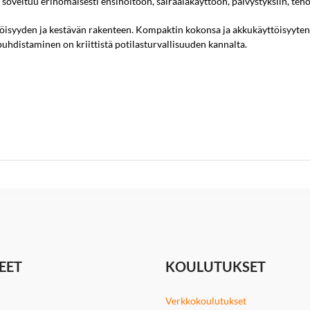
 soveltuu erinomaisesti ensihoitoon, sairaalakäyttöön, päivystyksiin, teho
öisyyden ja kestävän rakenteen. Kompaktin kokonsa ja akkukäyttöisyytens
 puhdistaminen on kriittistä potilasturvallisuuden kannalta.
EET
KOULUTUKSET
Verkkokoulutukset