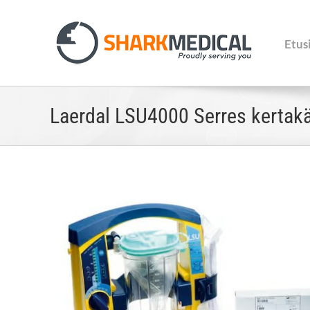
Skip
to
content
Etus
Laerdal LSU4000 Serres kertakä