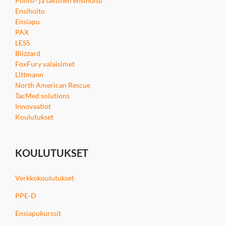
Poliisi- ja taktinen ensihoito
Ensihoito
Ensiapu
PAX
LESS
Blizzard
FoxFury valaisimet
Littmann
North American Rescue
TacMed solutions
Innovaatiot
Koulutukset
KOULUTUKSET
Verkkokoulutukset
PPE-D
Ensiapukurssit