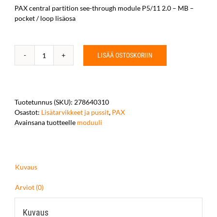
PAX central partition see-through module P5/11 2.0 – MB –
pocket / loop lisäosa
LISÄÄ OSTOSKORIIN
PAX
central
partition
see-
through
Tuotetunnus (SKU):
278640310
module
Osastot:
Lisätarvikkeet ja pussit
,
PAX
P5/11
Avainsana tuotteelle
moduuli
2.0
-
MB
-
Kuvaus
pocket
/
Arviot (0)
loop
määrä
Kuvaus