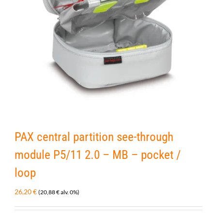
PAX central partition see-through
module P5/11 2.0 – MB – pocket /
loop
26,20
€
(
20,88
€
alv. 0%)