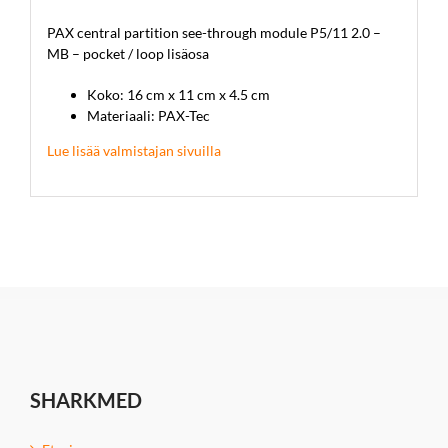
PAX central partition see-through module P5/11 2.0 –
MB – pocket / loop lisäosa
Koko: 16 cm x 11 cm x 4.5 cm
Materiaali: PAX-Tec
Lue lisää valmistajan sivuilla
SHARKMED