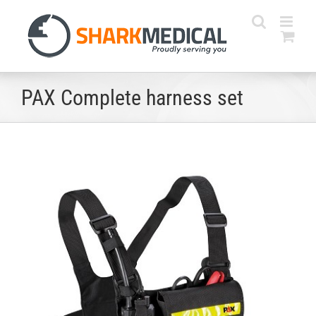
Skip
to
content
PAX Complete harness set