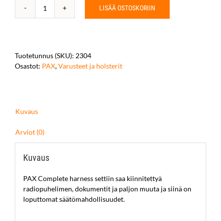
LISÄÄ OSTOSKORIIN
PAX
Complete
harness
set
määrä
Tuotetunnus (SKU):
2304
Osastot:
PAX
,
Varusteet ja holsterit
Kuvaus
Arviot (0)
Kuvaus
PAX Complete harness settiin saa kiinnitettyä
radiopuhelimen, dokumentit ja paljon muuta ja siinä on
loputtomat säätömahdollisuudet.