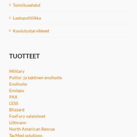
Toimitusehdot
Laatupolitiikka
Koulutustarvikkeet
TUOTTEET
Military
Poliisi- ja taktinen ensihoito
Ensihoito
Ensiapu
PAX
LESS
Blizzard
FoxFury valaisimet
Littmann
North American Rescue
TacMed solutions