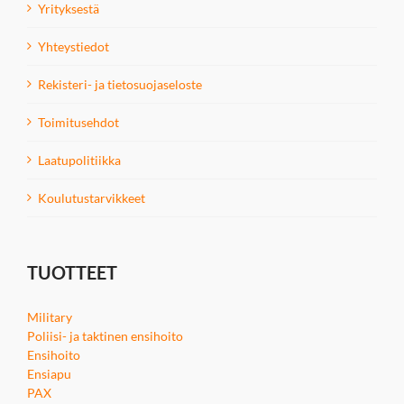
Yrityksestä
Yhteystiedot
Rekisteri- ja tietosuojaseloste
Toimitusehdot
Laatupolitiikka
Koulutustarvikkeet
TUOTTEET
Military
Poliisi- ja taktinen ensihoito
Ensihoito
Ensiapu
PAX