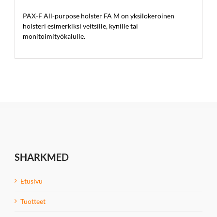
PAX-F All-purpose holster FA M on yksilokeroinen
holsteri esimerkiksi veitsille, kynille tai
monitoimityökalulle.
SHARKMED
Etusivu
Tuotteet