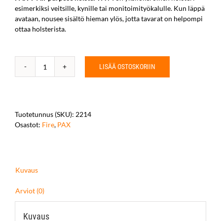
esimerkiksi veitsille, kynille tai monitoimityökalulle. Kun läppä
avataan, nousee sisältö hieman ylös, jotta tavarat on helpompi
ottaa holsterista.
LISÄÄ OSTOSKORIIN
PAX-
F
All-
purpose
holster
Tuotetunnus (SKU):
2214
FA
Osastot:
Fire
,
PAX
M
määrä
Kuvaus
Arviot (0)
Kuvaus