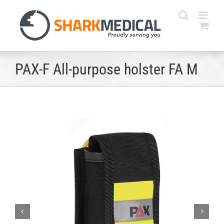
Skip
to
content
PAX-F All-purpose holster FA M