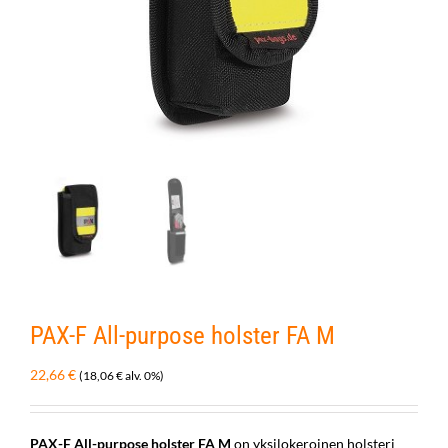
PAX-F All-purpose holster FA M
22,66
€
(
18,06
€
alv. 0%)
PAX-F All-purpose holster FA M
on yksilokeroinen holsteri