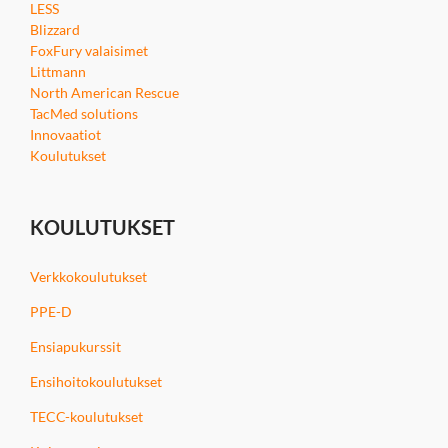
LESS
Blizzard
FoxFury valaisimet
Littmann
North American Rescue
TacMed solutions
Innovaatiot
Koulutukset
KOULUTUKSET
Verkkokoulutukset
PPE-D
Ensiapukurssit
Ensihoitokoulutukset
TECC-koulutukset