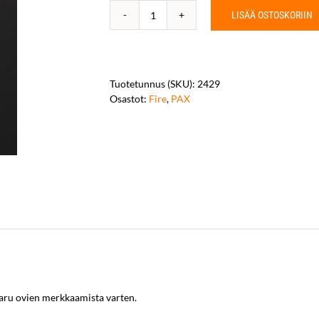
LISÄÄ OSTOSKORIIN
PAX-
F
Cord
for
marking
Tuotetunnus (SKU):
2429
doors
Osastot:
Fire
,
PAX
määrä
aru ovien merkkaamista varten.