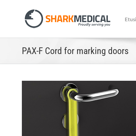
Skip
to
content
Etus
PAX-F Cord for marking doors