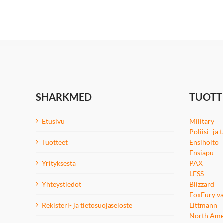
SHARKMED
TUOTT
Etusivu
Military
Poliisi- ja
Tuotteet
Ensihoito
Ensiapu
Yrityksestä
PAX
LESS
Yhteystiedot
Blizzard
FoxFury va
Rekisteri- ja tietosuojaseloste
Littmann
North Ame