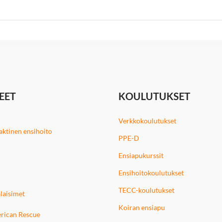
EET
KOULUTUKSET
Verkkokoulutukset
 taktinen ensihoito
PPE-D
Ensiapukurssit
Ensihoitokoulutukset
TECC-koulutukset
laisimet
Koiran ensiapu
rican Rescue