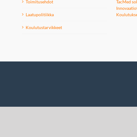
Toimitusehdot
TacMed sol
Innovaatio
Laatupolitiikka
Koulutuks
Koulutustarvikkeet