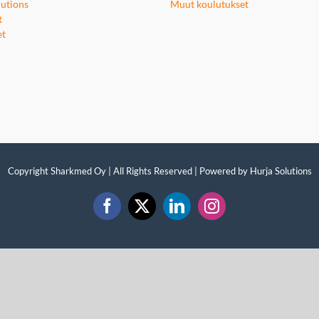
utions
Muut koulutukset
t
et
Copyright Sharkmed Oy | All Rights Reserved | Powered by
Hurja Solutions
Facebook
X
LinkedIn
Instagram