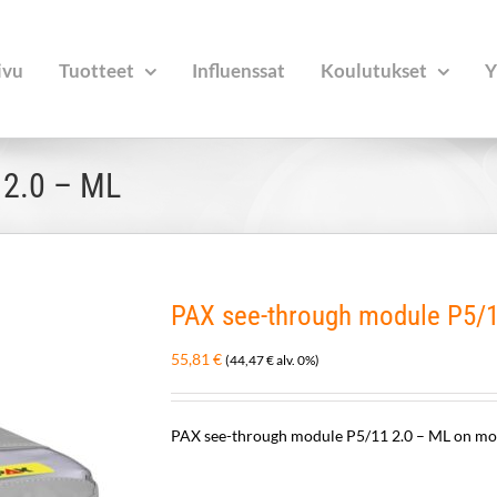
ivu
Tuotteet
Influenssat
Koulutukset
Y
 2.0 – ML
PAX see-through module P5/1
55,81
€
(
44,47
€
alv. 0%)
PAX see-through module P5/11 2.0 – ML on mod