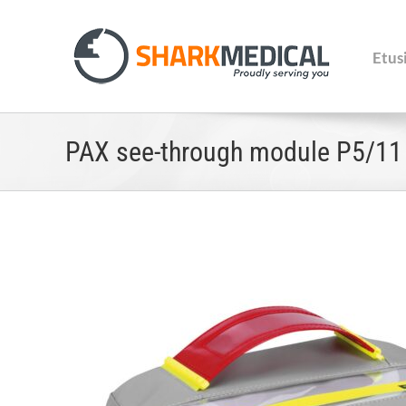
Skip
to
content
Etus
PAX see-through module P5/11