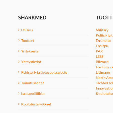
SHARKMED
TUOTT
Etusivu
Military
Poliisi- ja
Tuotteet
Ensihoito
Ensiapu
Yrityksestä
PAX
LESS
Yhteystiedot
Blizzard
FoxFury va
Rekisteri- ja tietosuojaseloste
Littmann
North Ame
Toimitusehdot
TacMed sol
Innovaatio
Laatupolitiikka
Koulutuks
Koulutustarvikkeet