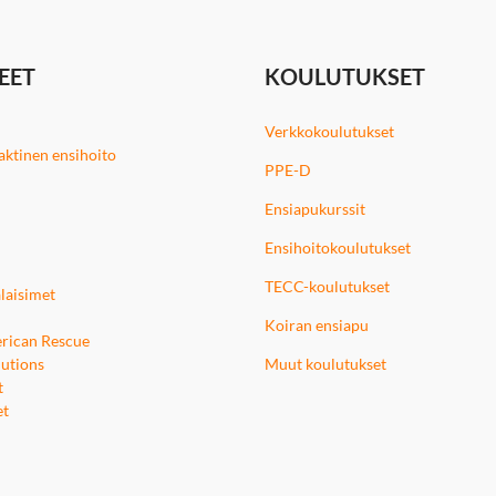
EET
KOULUTUKSET
Verkkokoulutukset
 taktinen ensihoito
PPE-D
Ensiapukurssit
Ensihoitokoulutukset
TECC-koulutukset
laisimet
Koiran ensiapu
rican Rescue
utions
Muut koulutukset
t
et