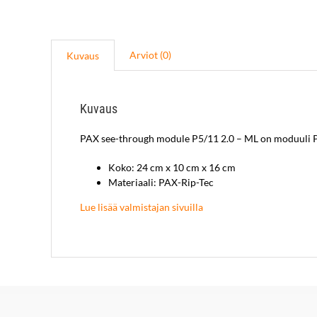
Arviot (0)
Kuvaus
Kuvaus
PAX see-through module P5/11 2.0 – ML on moduuli P
Koko: 24 cm x 10 cm x 16 cm
Materiaali: PAX-Rip-Tec
Lue lisää valmistajan sivuilla