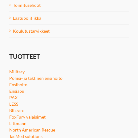
Toimitusehdot
Laatupolitiikka
Koulutustarvikkeet
TUOTTEET
Military
Poliisi- ja taktinen ensihoito
Ensihoito
Ensiapu
PAX
LESS
Blizzard
FoxFury valaisimet
Littmann
North American Rescue
TacMed solutions