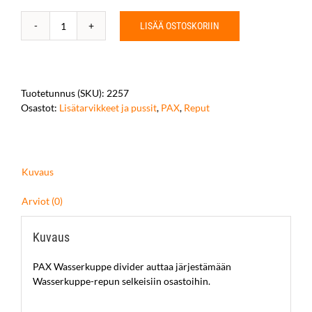
LISÄÄ OSTOSKORIIN
PAX
Wasserkuppe
dividers
määrä
Tuotetunnus (SKU):
2257
Osastot:
Lisätarvikkeet ja pussit
,
PAX
,
Reput
Kuvaus
Arviot (0)
Kuvaus
PAX Wasserkuppe divider auttaa järjestämään
Wasserkuppe-repun selkeisiin osastoihin.