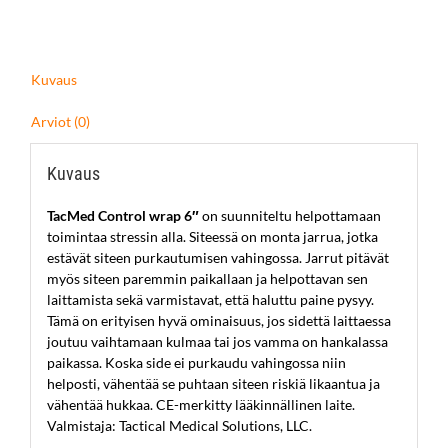
Kuvaus
Arviot (0)
Kuvaus
TacMed Control wrap 6″
on suunniteltu helpottamaan
toimintaa stressin alla. Siteessä on monta jarrua, jotka
estävät siteen purkautumisen vahingossa. Jarrut pitävät
myös siteen paremmin paikallaan ja helpottavan sen
laittamista sekä varmistavat, että haluttu paine pysyy.
Tämä on erityisen hyvä ominaisuus, jos sidettä laittaessa
joutuu vaihtamaan kulmaa tai jos vamma on hankalassa
paikassa. Koska side ei purkaudu vahingossa niin
helposti, vähentää se puhtaan siteen riskiä likaantua ja
vähentää hukkaa. CE-merkitty lääkinnällinen laite.
Valmistaja: Tactical Medical Solutions, LLC.