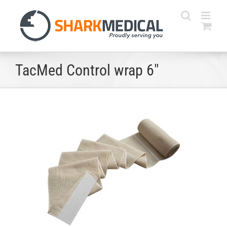
Skip
to
content
TacMed Control wrap 6″