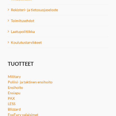
Rekisteri- ja tietosuojaseloste
Toimitusehdot
Laatupolitiikka
Koulutustarvikkeet
TUOTTEET
Military
Poliisi- ja taktinen ensihoito
Ensihoito
Ensiapu
PAX
LESS
Blizzard
FoxFury valaisimet