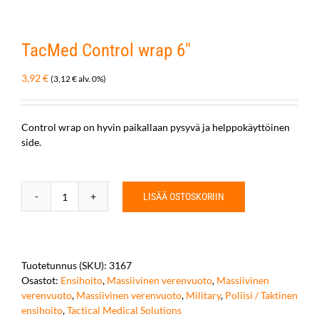
TacMed Control wrap 6″
3,92
€
(
3,12
€
alv. 0%)
Control wrap on hyvin paikallaan pysyvä ja helppokäyttöinen
side.
LISÄÄ OSTOSKORIIN
TacMed
Control
wrap
6"
määrä
Tuotetunnus (SKU):
3167
Osastot:
Ensihoito
,
Massiivinen verenvuoto
,
Massiivinen
verenvuoto
,
Massiivinen verenvuoto
,
Military
,
Poliisi / Taktinen
ensihoito
,
Tactical Medical Solutions