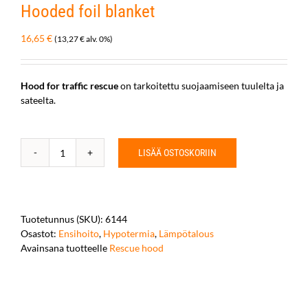
Hooded foil blanket
16,65
€
(
13,27
€
alv. 0%)
Hood for traffic rescue
on tarkoitettu suojaamiseen tuulelta ja
sateelta.
LISÄÄ OSTOSKORIIN
Hooded
foil
blanket
määrä
Tuotetunnus (SKU):
6144
Osastot:
Ensihoito
,
Hypotermia
,
Lämpötalous
Avainsana tuotteelle
Rescue hood