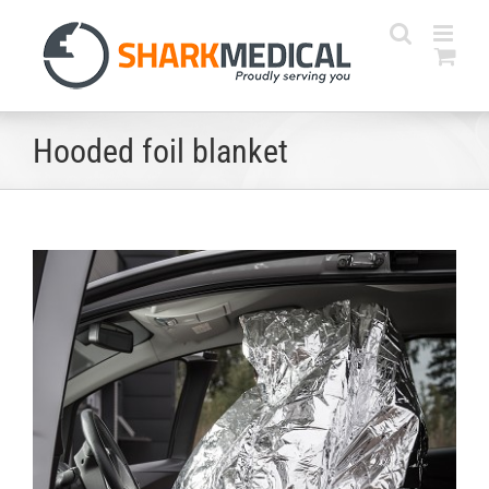
Skip
to
content
Hooded foil blanket