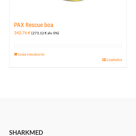
PAX Rescue boa
342,76
€
(
273,12
€
alv. 0%)
Lisää ostoskoriin
Lisätiedot
SHARKMED