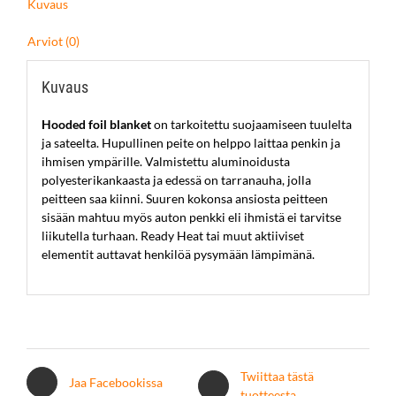
Kuvaus
Arviot (0)
Kuvaus
Hooded foil blanket
on tarkoitettu suojaamiseen tuulelta
ja sateelta. Hupullinen peite on helppo laittaa penkin ja
ihmisen ympärille. Valmistettu aluminoidusta
polyesterikankaasta ja edessä on tarranauha, jolla
peitteen saa kiinni. Suuren kokonsa ansiosta peitteen
sisään mahtuu myös auton penkki eli ihmistä ei tarvitse
liikutella turhaan. Ready Heat tai muut aktiiviset
elementit auttavat henkilöä pysymään lämpimänä.
Twiittaa tästä
Jaa Facebookissa
tuotteesta