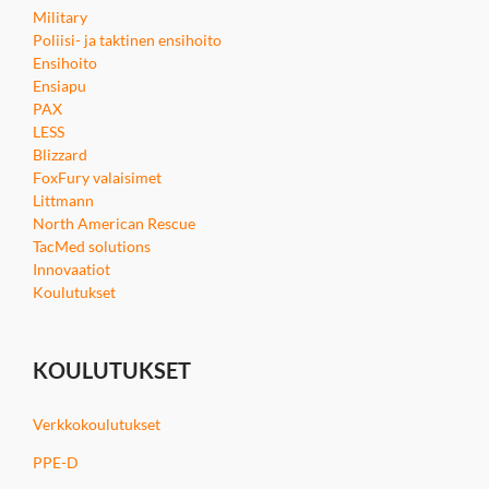
Military
Poliisi- ja taktinen ensihoito
Ensihoito
Ensiapu
PAX
LESS
Blizzard
FoxFury valaisimet
Littmann
North American Rescue
TacMed solutions
Innovaatiot
Koulutukset
KOULUTUKSET
Verkkokoulutukset
PPE-D