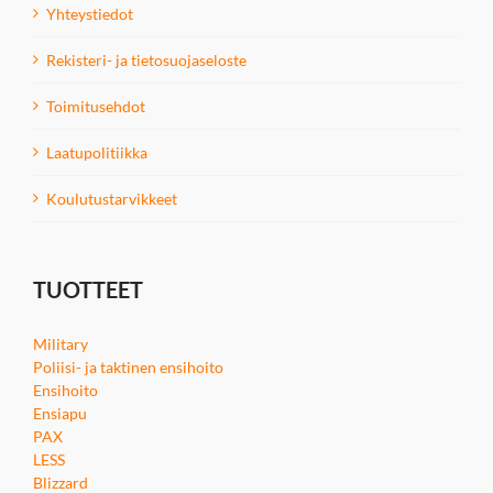
Yhteystiedot
Rekisteri- ja tietosuojaseloste
Toimitusehdot
Laatupolitiikka
Koulutustarvikkeet
TUOTTEET
Military
Poliisi- ja taktinen ensihoito
Ensihoito
Ensiapu
PAX
LESS
Blizzard