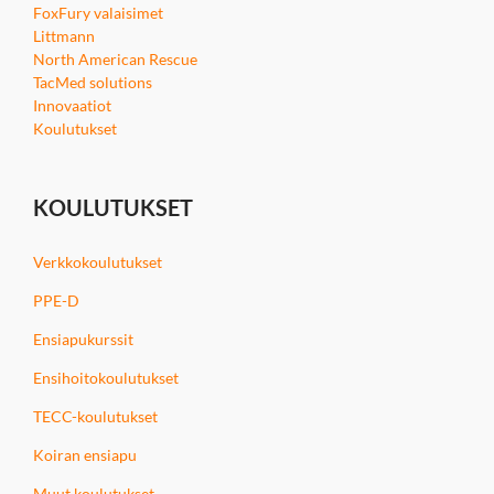
FoxFury valaisimet
Littmann
North American Rescue
TacMed solutions
Innovaatiot
Koulutukset
KOULUTUKSET
Verkkokoulutukset
PPE-D
Ensiapukurssit
Ensihoitokoulutukset
TECC-koulutukset
Koiran ensiapu
Muut koulutukset