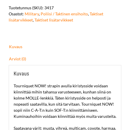
Tuotetunnus (SKU):
3417
Osastot:
Military
,
Poliisi / Taktinen ensihoito
,
Taktiset
lisätarvikkeet
,
Taktiset lisätarvikkeet
Kuvaus
Arviot (0)
Kuvaus
Tourniquet NOW! strapin avulla kiristysside voidaan
kiinnittää mihin tahansa varusteeseen, kunhan siinä on
kolme MOLLE-lenkkiä. Täten kiristysside on helposti ja
nopeasti saatavilla, kun sitä tarvitaan. Tourniquet NOW!
sopii niin C-A-T:n kuin SOF-T:n kiinnittämiseen.
Kuminauhoihin voidaan kiinnittää myös muita varusteita.
Saatavana värit: musta, vihreä, multicam, coyote, harmaa.