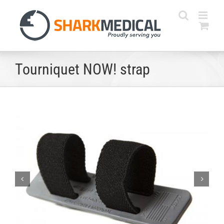
Skip
to
content
Tourniquet NOW! strap