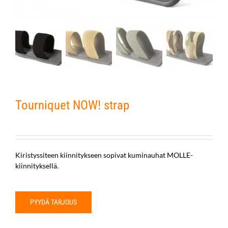
Tourniquet NOW! strap
Kiristyssiteen kiinnitykseen sopivat kuminauhat MOLLE-
kiinnityksellä.
PYYDÄ TARJOUS