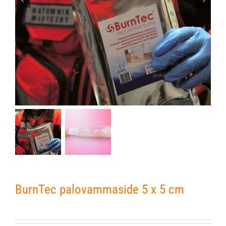
BurnTec palovammaside 5 x 5 cm