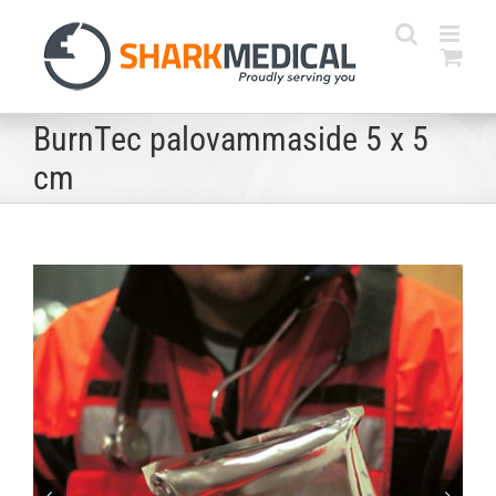
Skip
to
content
BurnTec palovammaside 5 x 5
cm