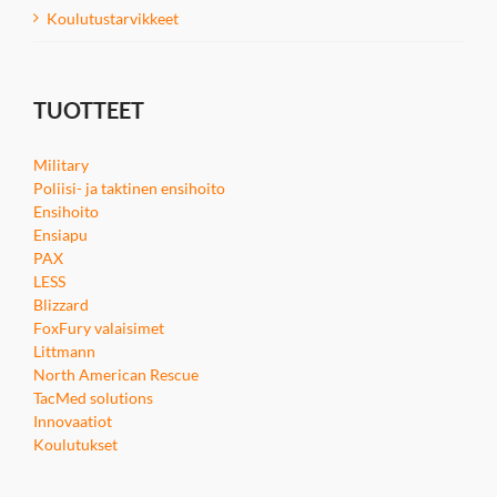
Koulutustarvikkeet
TUOTTEET
Military
Poliisi- ja taktinen ensihoito
Ensihoito
Ensiapu
PAX
LESS
Blizzard
FoxFury valaisimet
Littmann
North American Rescue
TacMed solutions
Innovaatiot
Koulutukset