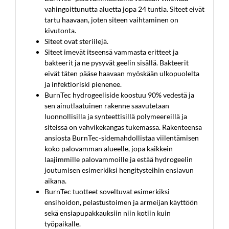
vahingoittunutta aluetta jopa 24 tuntia. Siteet eivät
tartu haavaan, joten siteen vaihtaminen on
kivutonta.
Siteet ovat steriilejä.
Siteet imevät itseensä vammasta eritteet ja
bakteerit ja ne pysyvät geelin sisällä. Bakteerit
eivät täten pääse haavaan myöskään ulkopuolelta
ja infektioriski pienenee.
BurnTec hydrogeeliside koostuu 90% vedestä ja
sen ainutlaatuinen rakenne saavutetaan
luonnollisilla ja synteettisillä polymeereillä ja
siteissä on vahvikekangas tukemassa. Rakenteensa
ansiosta BurnTec-sidemahdollistaa viilentämisen
koko palovamman alueelle, jopa kaikkein
laajimmille palovammoille ja estää hydrogeelin
joutumisen esimerkiksi hengitysteihin ensiavun
aikana.
BurnTec tuotteet soveltuvat esimerkiksi
ensihoidon, pelastustoimen ja armeijan käyttöön
sekä ensiapupakkauksiin niin kotiin kuin
työpaikalle.