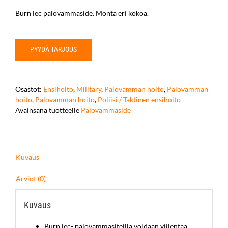
BurnTec palovammaside. Monta eri kokoa.
PYYDÄ TARJOUS
Osastot:
Ensihoito
,
Military
,
Palovamman hoito
,
Palovamman
hoito
,
Palovamman hoito
,
Poliisi / Taktinen ensihoito
Avainsana tuotteelle
Palovammaside
Kuvaus
Arviot (0)
Kuvaus
BurnTec- palovammasiteillä voidaan viilentää