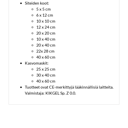
Siteiden koot:
5 x 5 cm
6 x 12 cm
10 x 10 cm
12 x 24 cm
20 x 20 cm
10 x 40 cm
20 x 40 cm
22x 28 cm
40 x 60 cm
Kasvomaskit:
25 x 25 cm
30 x 40 cm
40 x 60 cm
Tuotteet ovat CE-merkittyjä lääkinnällisiä laitteita.
Valmistaja: KIKGEL Sp. Z 0.0.