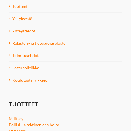
Tuotteet
Yrityksestä
Yhteystiedot
Rekisteri- ja tietosuojaseloste
Toimitusehdot
Laatupolitiikka
Koulutustarvikkeet
TUOTTEET
Military
Poliisi- ja taktinen ensihoito
Ensihoito