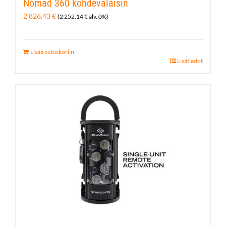
Nomad 360 kohdevalaisin
2 826,43
€
(
2 252,14
€
alv. 0%)
Lisää ostoskoriin
Lisätiedot