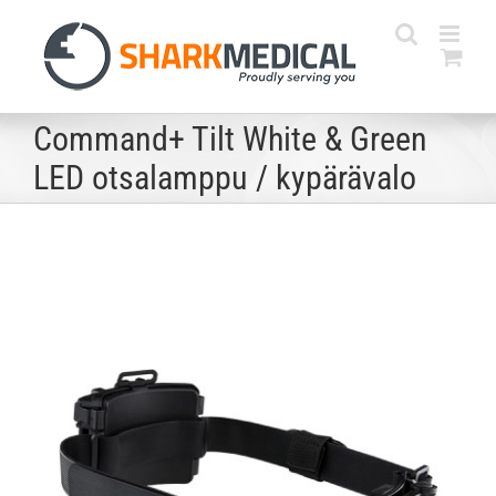
Skip
to
content
Command+ Tilt White & Green
LED otsalamppu / kypärävalo