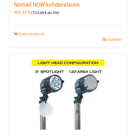
Nomad NOW kohdevalaisin
907,47
€
(
723,08
€
alv. 0%)
Lisää ostoskoriin
Lisätiedot