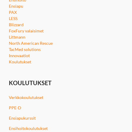
Ensiapu
PAX
LESS
Blizzard
FoxFury valaisimet
Littmann
North American Rescue
TacMed solutions
Innovaatiot
Koulutukset
KOULUTUKSET
Verkkokoulutukset
PPE-D
Ensiapukurssit
Ensihoitokoulutukset