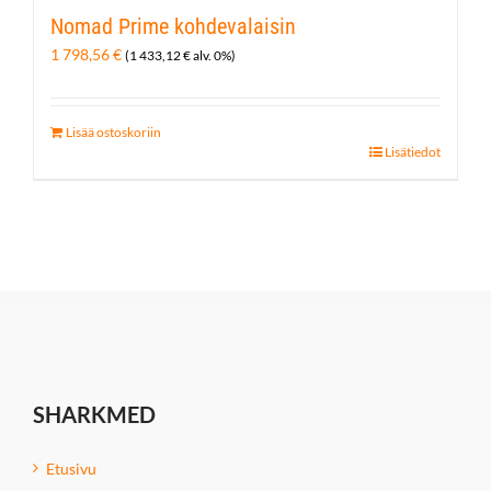
Nomad Prime kohdevalaisin
1 798,56
€
(
1 433,12
€
alv. 0%)
Lisää ostoskoriin
Lisätiedot
SHARKMED
Etusivu