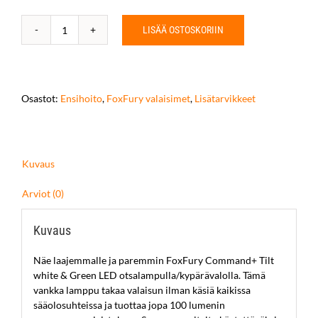
LISÄÄ OSTOSKORIIN
Command+
Tilt
White
&
Green
Osastot:
Ensihoito
,
FoxFury valaisimet
,
Lisätarvikkeet
LED
otsalamppu
/
kypärävalo
Kuvaus
määrä
Arviot (0)
Kuvaus
Näe laajemmalle ja paremmin FoxFury Command+ Tilt
white & Green LED otsalampulla/kypärävalolla. Tämä
vankka lamppu takaa valaisun ilman käsiä kaikissa
sääolosuhteissa ja tuottaa jopa 100 lumenin