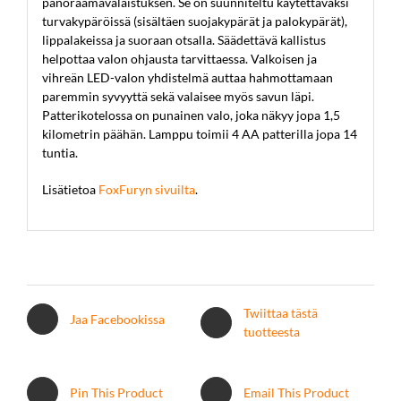
panoraamavalaistuksen. Se on suunniteltu käytettäväksi
turvakypäröissä (sisältäen suojakypärät ja palokypärät),
lippalakeissa ja suoraan otsalla. Säädettävä kallistus
helpottaa valon ohjausta tarvittaessa. Valkoisen ja
vihreän LED-valon yhdistelmä auttaa hahmottamaan
paremmin syvyyttä sekä valaisee myös savun läpi.
Patterikotelossa on punainen valo, joka näkyy jopa 1,5
kilometrin päähän. Lamppu toimii 4 AA patterilla jopa 14
tuntia.
Lisätietoa
FoxFuryn sivuilta
.
Twiittaa tästä
Jaa Facebookissa
tuotteesta
Pin This Product
Email This Product