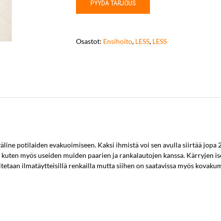
PYYDÄ TARJOUS
Osastot:
Ensihoito
,
LESS
,
LESS
line potilaiden evakuoimiseen. Kaksi ihmistä voi sen avulla siirtää jopa 
 kuten myös useiden muiden paarien ja rankalautojen kanssa. Kärryjen iso
tetaan ilmatäytteisillä renkailla mutta siihen on saatavissa myös kovaku