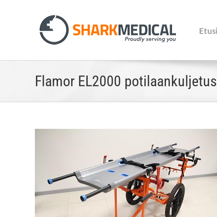
Skip
to
content
Etus
Flamor EL2000 potilaankuljetus