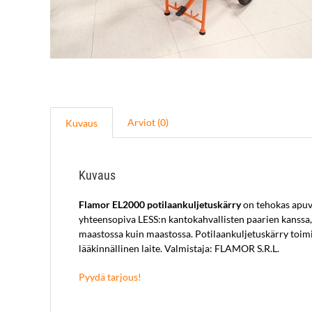
Arviot (0)
Kuvaus
Kuvaus
Flamor EL2000 potilaankuljetuskärry
on tehokas apuvä
yhteensopiva LESS:n kantokahvallisten paarien kanssa,
maastossa kuin maastossa. Potilaankuljetuskärry toimi
lääkinnällinen laite. Valmistaja: FLAMOR S.R.L.
Pyydä tarjous!