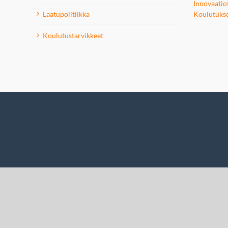
Innovaatio
Laatupolitiikka
Koulutuks
Koulutustarvikkeet