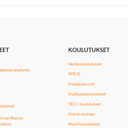
EET
KOULUTUKSET
Verkkokoulutukset
 taktinen ensihoito
PPE-D
Ensiapukurssit
Ensihoitokoulutukset
TECC-koulutukset
laisimet
Koiran ensiapu
rican Rescue
utions
Muut koulutukset