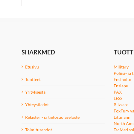
SHARKMED
TUOTT
Etusivu
Military
Poliisi- ja
Tuotteet
Ensihoito
Ensiapu
Yrityksestä
PAX
LESS
Yhteystiedot
Blizzard
FoxFury va
Rekisteri- ja tietosuojaseloste
Littmann
North Ame
Toimitusehdot
TacMed sol