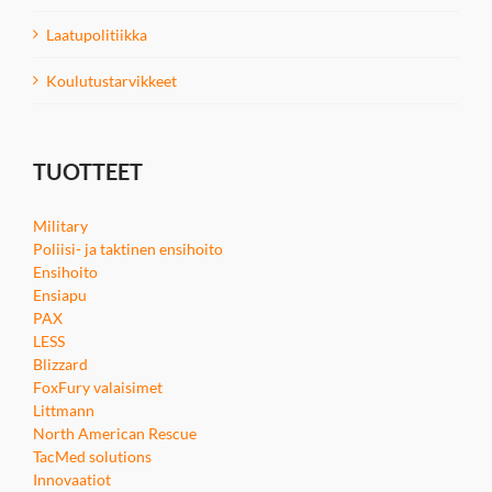
Laatupolitiikka
Koulutustarvikkeet
TUOTTEET
Military
Poliisi- ja taktinen ensihoito
Ensihoito
Ensiapu
PAX
LESS
Blizzard
FoxFury valaisimet
Littmann
North American Rescue
TacMed solutions
Innovaatiot