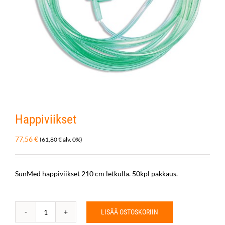
Happiviikset
77,56
€
(
61,80
€
alv. 0%)
SunMed happiviikset 210 cm letkulla. 50kpl pakkaus.
LISÄÄ OSTOSKORIIN
Happiviikset