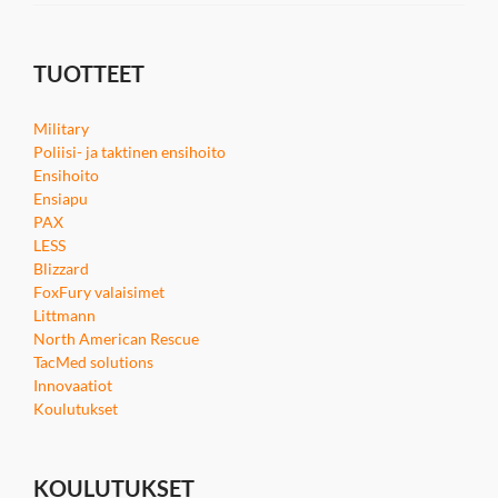
TUOTTEET
Military
Poliisi- ja taktinen ensihoito
Ensihoito
Ensiapu
PAX
LESS
Blizzard
FoxFury valaisimet
Littmann
North American Rescue
TacMed solutions
Innovaatiot
Koulutukset
KOULUTUKSET