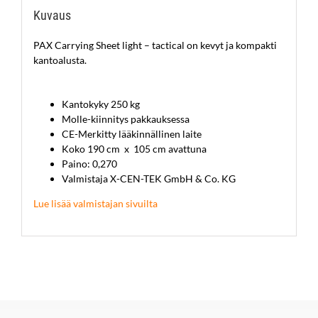
Kuvaus
PAX Carrying Sheet light – tactical on kevyt ja kompakti
kantoalusta.
Kantokyky 250 kg
Molle-kiinnitys pakkauksessa
CE-Merkitty lääkinnällinen laite
Koko 190 cm x 105 cm avattuna
Paino: 0,270
Valmistaja X-CEN-TEK GmbH & Co. KG
Lue lisää valmistajan sivuilta