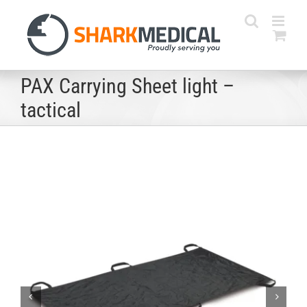
Skip
to
content
PAX Carrying Sheet light –
tactical