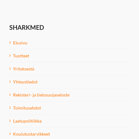
SHARKMED
Etusivu
Tuotteet
Yrityksestä
Yhteystiedot
Rekisteri- ja tietosuojaseloste
Toimitusehdot
Laatupolitiikka
Koulutustarvikkeet