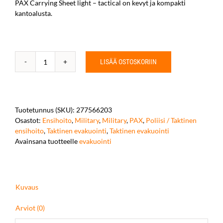
PAX Carrying Sheet light – tactical on kevyt ja kompakti
kantoalusta.
LISÄÄ OSTOSKORIIN
PAX
Carrying
Sheet
light
-
Tuotetunnus (SKU):
277566203
tactical
Osastot:
Ensihoito
,
Military
,
Military
,
PAX
,
Poliisi / Taktinen
määrä
ensihoito
,
Taktinen evakuointi
,
Taktinen evakuointi
Avainsana tuotteelle
evakuointi
Kuvaus
Arviot (0)