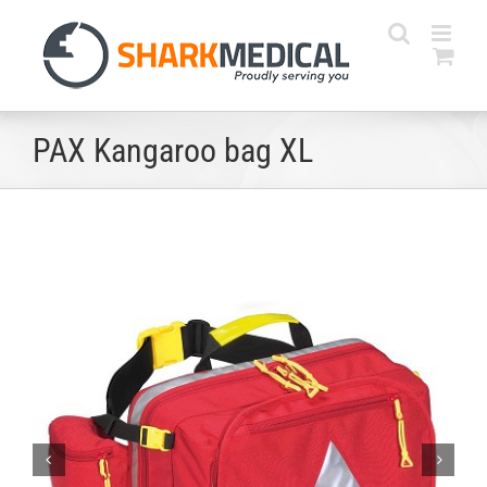
Skip
to
content
PAX Kangaroo bag XL