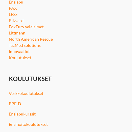
Ensiapu
PAX
LESS
Blizzard
FoxFury valaisimet
Littmann
North American Rescue
TacMed solutions
Innovaatiot
Koulutukset
KOULUTUKSET
Verkkokoulutukset
PPE-D
Ensiapukurssit
Ensihoitokoulutukset