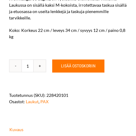
Laukussa on sisällä kaksi M-kokoista, irrotettavaa taskua sisällä
ja etuosassa on useita lenkkejä ja taskuja pienemmille
tarvikkeille.
Koko: Korkeus
22 cm / leveys 34 cm / syvyys 12 cm
/ paino 0,8
kg
LISÄÄ OSTOSKORIIN
PAX
Kangaroo
bag
XL
määrä
Tuotetunnus (SKU):
228420101
Osastot:
Laukut
,
PAX
Kuvaus