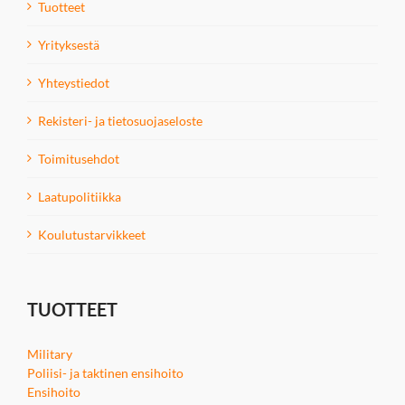
Tuotteet
Yrityksestä
Yhteystiedot
Rekisteri- ja tietosuojaseloste
Toimitusehdot
Laatupolitiikka
Koulutustarvikkeet
TUOTTEET
Military
Poliisi- ja taktinen ensihoito
Ensihoito