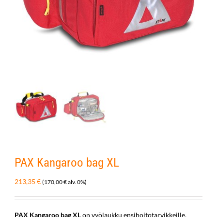
PAX Kangaroo bag XL
213,35
€
(
170,00
€
alv. 0%)
PAX Kangaroo bag XL
on vyölaukku ensihoitotarvikkeille.