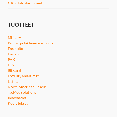
Koulutustarvikkeet
TUOTTEET
Military
Poliisi- ja taktinen ensihoito
Ensihoito
Ensiapu
PAX
LESS
Blizzard
FoxFury valaisimet
Littmann
North American Rescue
TacMed solutions
Innovaatiot
Koulutukset