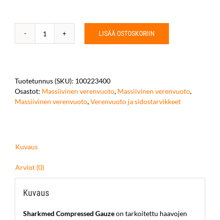
LISÄÄ OSTOSKORIIN
Sharkmed
Tactical
Compressed
Gauze
määrä
Tuotetunnus (SKU):
100223400
Osastot:
Massiivinen verenvuoto
,
Massiivinen verenvuoto
,
Massiivinen verenvuoto
,
Verenvuoto ja sidostarvikkeet
Kuvaus
Arviot (0)
Kuvaus
Sharkmed Compressed Gauze
on tarkoitettu haavojen