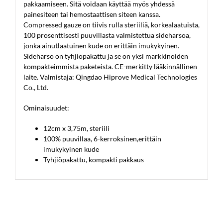
pakkaamiseen. Sitä voidaan käyttää myös yhdessä
painesiteen tai hemostaattisen siteen kanssa.
Compressed gauze on tiivis rulla steriiliä, korkealaatuista,
100 prosenttisesti puuvillasta valmistettua sideharsoa,
jonka ainutlaatuinen kude on erittäin imukykyinen.
Sideharso on tyhjiöpakattu ja se on yksi markkinoiden
kompakteimmista paketeista. CE-merkitty lääkinnällinen
laite. Valmistaja: Qingdao Hiprove Medical Technologies
Co., Ltd.
Ominaisuudet:
12cm x 3,75m, steriili
100% puuvillaa, 6-kerroksinen,erittäin
imukykyinen kude
Tyhjiöpakattu, kompakti pakkaus