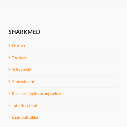
SHARKMED
Etusivu
Tuotteet
Yrityksestä
Yhteystiedot
Rekisteri- ja tietosuojaseloste
Toimitusehdot
Laatupolitiikka