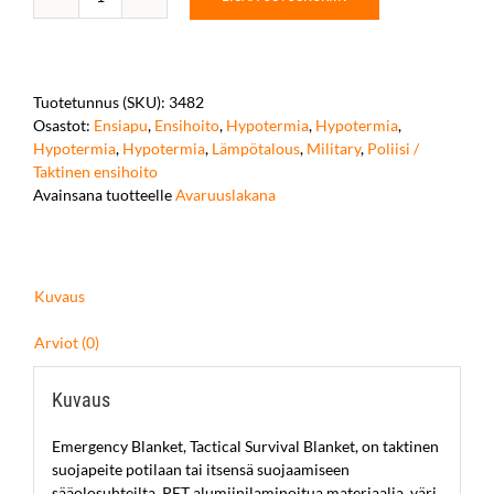
Emergency
Blanket
määrä
Tuotetunnus (SKU):
3482
Osastot:
Ensiapu
,
Ensihoito
,
Hypotermia
,
Hypotermia
,
Hypotermia
,
Hypotermia
,
Lämpötalous
,
Military
,
Poliisi /
Taktinen ensihoito
Avainsana tuotteelle
Avaruuslakana
Kuvaus
Arviot (0)
Kuvaus
Emergency Blanket, Tactical Survival Blanket, on taktinen
suojapeite potilaan tai itsensä suojaamiseen
sääolosuhteilta. PET alumiinilaminoitua materiaalia, väri