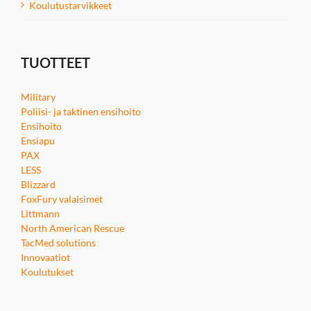
Koulutustarvikkeet
TUOTTEET
Military
Poliisi- ja taktinen ensihoito
Ensihoito
Ensiapu
PAX
LESS
Blizzard
FoxFury valaisimet
Littmann
North American Rescue
TacMed solutions
Innovaatiot
Koulutukset