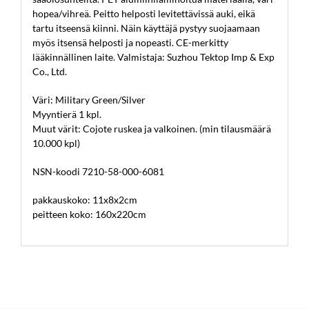
hopea/vihreä. Peitto helposti levitettävissä auki, eikä
tartu itseensä kiinni. Näin käyttäjä pystyy suojaamaan
myös itsensä helposti ja nopeasti. CE-merkitty
lääkinnällinen laite. Valmistaja: Suzhou Tektop Imp & Exp
Co., Ltd.
Väri: Military Green/Silver
Myyntierä 1 kpl.
Muut värit: Cojote ruskea ja valkoinen. (min tilausmäärä
10.000 kpl)
NSN-koodi 7210-58-000-6081
pakkauskoko: 11x8x2cm
peitteen koko: 160x220cm