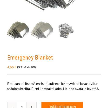
Emergency Blanket
4,66
€
(
3,71
€
alv. 0%)
Potilaan tai itsensä ensisuojaukseen kylmyydeltä ja vaativilta
sääolosuhteilta. Pieni kompakti koko. Helppo avata ja levittää.
LISÄÄ OSTOSKORIIN