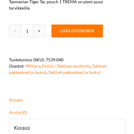
Tasmanian Tiger Tac pouch 1 TREMA on pieni pussi
tarvikkeille.
LISÄÄ OSTOSKORIIN
Tasmanian
Tiger
Tac
pouch
1
Tuotetunnus (SKU):
7539.040
TREMA
Osastot:
Military
,
Poliisi / Taktinen ensihoito
,
Taktiset
määrä
pakkaukset ja laukut
,
Taktiset pakkaukset ja laukut
Kuvaus
Arviot (0)
Kuvaus