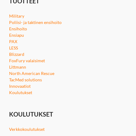
TUOTTEET
Military
Poliisi- ja taktinen ensihoito
Ensihoito
Ensiapu
PAX
LESS
Blizzard
FoxFury valaisimet
Littmann
North American Rescue
TacMed solutions
Innovaatiot
Koulutukset
KOULUTUKSET
Verkkokoulutukset