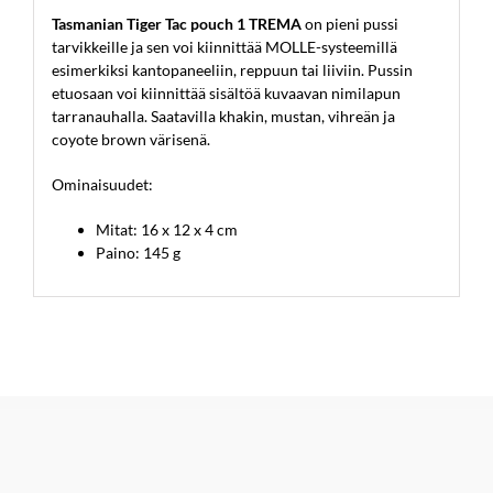
Tasmanian Tiger Tac pouch 1 TREMA
on pieni pussi
tarvikkeille ja sen voi kiinnittää MOLLE-systeemillä
esimerkiksi kantopaneeliin, reppuun tai liiviin. Pussin
etuosaan voi kiinnittää sisältöä kuvaavan nimilapun
tarranauhalla. Saatavilla khakin, mustan, vihreän ja
coyote brown värisenä.
Ominaisuudet:
Mitat: 16 x 12 x 4 cm
Paino: 145 g