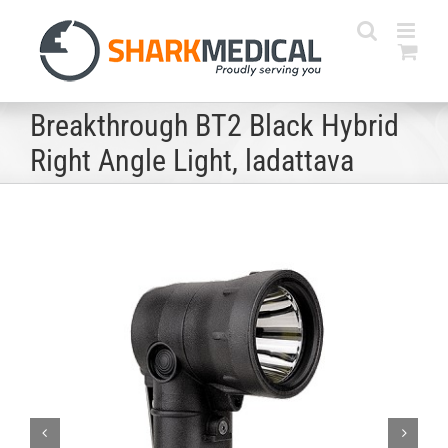
Skip
to
content
Breakthrough BT2 Black Hybrid
Right Angle Light, ladattava