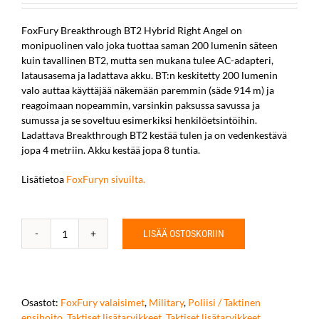
FoxFury Breakthrough BT2 Hybrid Right Angel on
monipuolinen valo joka tuottaa saman 200 lumenin säteen
kuin tavallinen BT2, mutta sen mukana tulee AC-adapteri,
latausasema ja ladattava akku. BT:n keskitetty 200 lumenin
valo auttaa käyttäjää näkemään paremmin (säde 914 m) ja
reagoimaan nopeammin, varsinkin paksussa savussa ja
sumussa ja se soveltuu esimerkiksi henkilöetsintöihin.
Ladattava Breakthrough BT2 kestää tulen ja on vedenkestävä
jopa 4 metriin. Akku kestää jopa 8 tuntia.
Lisätietoa
FoxFuryn sivuilta.
LISÄÄ OSTOSKORIIN
Breakthrough
BT2
Black
Hybrid
Right
Osastot:
FoxFury valaisimet
,
Military
,
Poliisi / Taktinen
Angle
ensihoito
,
Taktiset lisätarvikkeet
,
Taktiset lisätarvikkeet