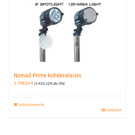
Nomad Prime kohdevalaisin
1 798,56
€
(
1 433,12
€
alv. 0%)
Lisää ostoskoriin
Lisätiedot