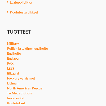
Laatupolitiikka
Koulutustarvikkeet
TUOTTEET
Military
Poliisi- ja taktinen ensihoito
Ensihoito
Ensiapu
PAX
LESS
Blizzard
FoxFury valaisimet
Littmann
North American Rescue
TacMed solutions
Innovaatiot
Koulutukset