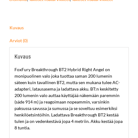
Light,
ladattava
määrä
Kuvaus
Arviot (0)
Kuvaus
FoxFury Breakthrough BT2 Hybrid Right Angel on
monipuolinen valo joka tuottaa saman 200 lumenin
säteen kuin tavallinen BT2, mutta sen mukana tulee AC-
adapteri, latausasema ja ladattava akku. BT:n keskitetty
200 lumenin valo auttaa käyttäjää näkemään paremmin
(säde 914 m) ja reagoimaan nopeammin, varsinkin
paksussa savussa ja sumussa ja se soveltuu esimerkiksi
henkilöetsintöihin. Ladattava Breakthrough BT2 kestää
tulen ja on vedenkestävä jopa 4 metriin. Akku kestää jopa
8 tuntia.