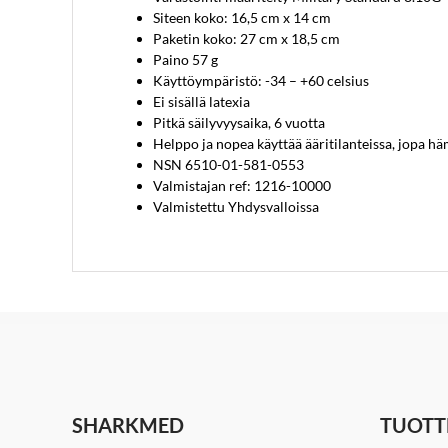
Siteen koko: 16,5 cm x 14 cm
Paketin koko: 27 cm x 18,5 cm
Paino 57 g
Käyttöympäristö: -34 – +60 celsius
Ei sisällä latexia
Pitkä säilyvyysaika, 6 vuotta
Helppo ja nopea käyttää ääritilanteissa, jopa h
NSN 6510-01-581-0553
Valmistajan ref: 1216-10000
Valmistettu Yhdysvalloissa
SHARKMED
TUOTT