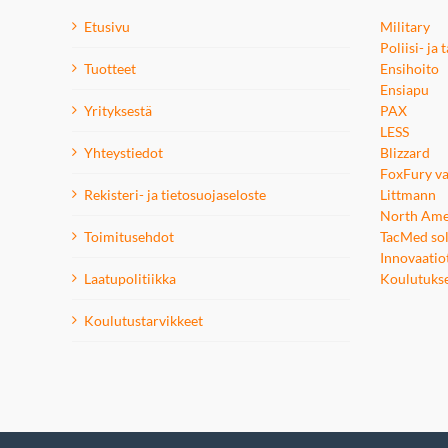
Etusivu
Military
Poliisi- ja
Tuotteet
Ensihoito
Ensiapu
Yrityksestä
PAX
LESS
Yhteystiedot
Blizzard
FoxFury va
Rekisteri- ja tietosuojaseloste
Littmann
North Ame
Toimitusehdot
TacMed sol
Innovaatio
Laatupolitiikka
Koulutuks
Koulutustarvikkeet