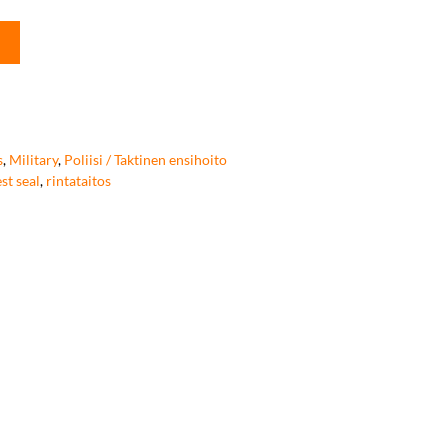
s
,
Military
,
Poliisi / Taktinen ensihoito
t seal
,
rintataitos