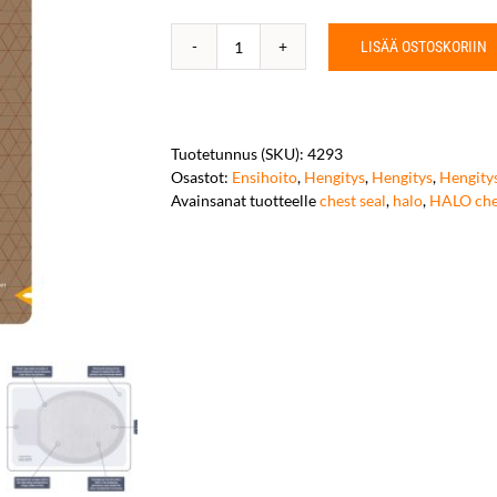
LISÄÄ OSTOSKORIIN
HALO
Chest
Seal
Flat
Pack
Tuotetunnus (SKU):
4293
määrä
Osastot:
Ensihoito
,
Hengitys
,
Hengitys
,
Hengity
Avainsanat tuotteelle
chest seal
,
halo
,
HALO ches