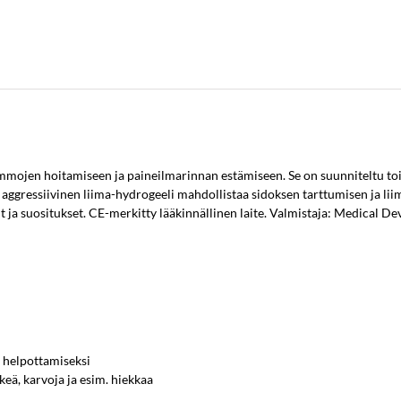
mmojen hoitamiseen ja paineilmarinnan estämiseen. Se on suunniteltu to
 aggressiivinen liima-hydrogeeli mahdollistaa sidoksen tarttumisen ja lii
it ja suositukset. CE-merkitty lääkinnällinen laite. Valmistaja: Medical Dev
 helpottamiseksi
ikeä, karvoja ja esim. hiekkaa