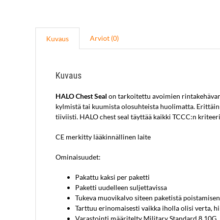
Arviot (0)
Kuvaus
Kuvaus
HALO Chest Seal
on tarkoitettu avoimien rintakehäva
kylmistä tai kuumista olosuhteista huolimatta. Erittäin
tiiviisti. HALO chest seal täyttää kaikki TCCC:n kriteer
CE merkitty lääkinnällinen laite
Ominaisuudet:
Pakattu kaksi per paketti
Paketti uudelleen suljettavissa
Tukeva muovikalvo siteen paketistä poistamisen
Tarttuu erinomaisesti vaikka iholla olisi verta, h
Varastointi määritelty Military Standard 8.10G