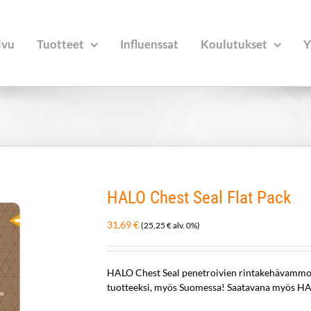
ivu
Tuotteet
Influenssat
Koulutukset
Y
HALO Chest Seal Flat Pack
31,69
€
(
25,25
€
alv. 0%)
HALO Chest Seal penetroivien rintakehävammojen
tuotteeksi, myös Suomessa! Saatavana myös HA