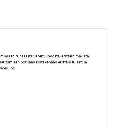
imimaan runsaasta verenvuodosta, erittäin märistä,
mautumisen potilaan rintakehään erittäin lujasti ja
ices, Inc.