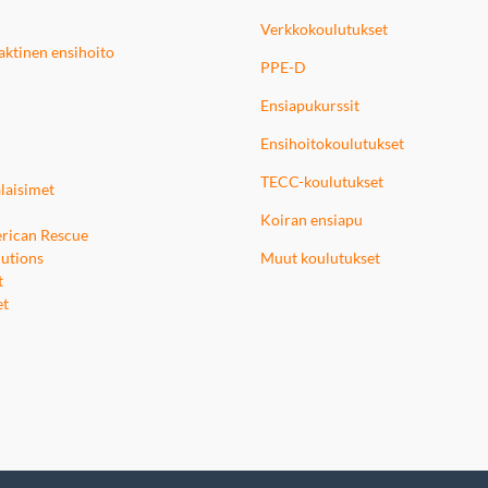
Verkkokoulutukset
 taktinen ensihoito
PPE-D
Ensiapukurssit
Ensihoitokoulutukset
TECC-koulutukset
laisimet
Koiran ensiapu
rican Rescue
utions
Muut koulutukset
t
et