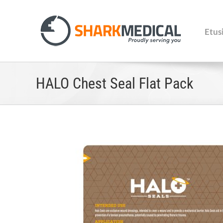
Skip
to
content
Etus
HALO Chest Seal Flat Pack