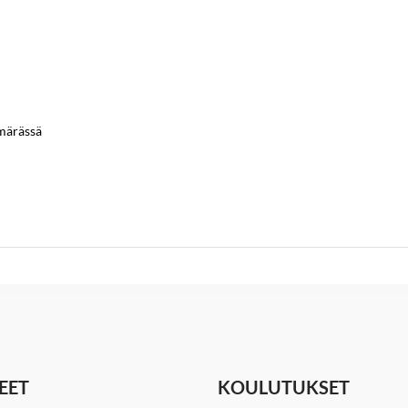
ämärässä
EET
KOULUTUKSET